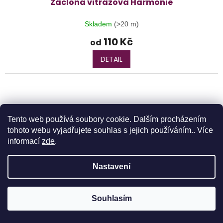
Záclona vitrážová Harmonie
Skladem
(>20 m)
110 Kč
od
DETAIL
Tento web používá soubory cookie. Dalším procházením
tohoto webu vyjadřujete souhlas s jejich používáním.. Více
informací
zde
.
Nastavení
Objednávky realizované od 10.8. budu expedovány 17.8.2026 z
Souhlasím
důvodu dovolené. Děkujeme za pochopení.