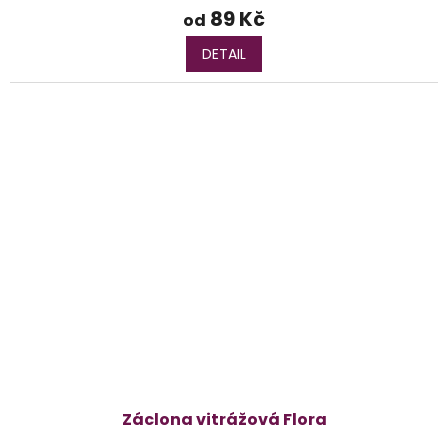
89 Kč
od
DETAIL
Záclona vitrážová Flora