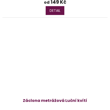
149 Kč
od
DETAIL
Záclona metrážová Luční kvítí