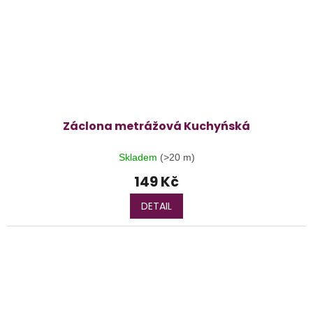
Záclona metrážová Kuchyńská
Skladem
(>20 m)
149 Kč
DETAIL