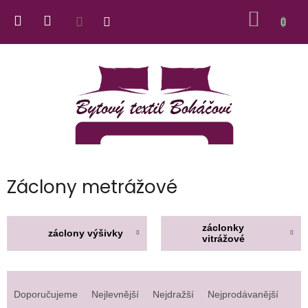
Přejít
NÁKUP
na
obsah
KOŠÍK
Záclony metrážové
záclonky
záclony výšivky
vitrážové
Ř
a
Doporučujeme
Nejlevnější
Nejdražší
Nejprodávanější
z