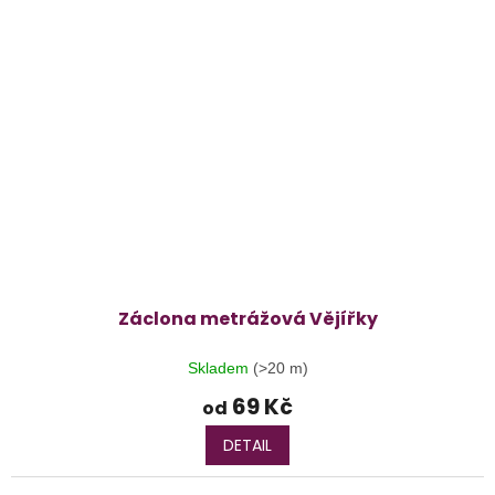
Záclona metrážová Vějířky
Skladem
(>20 m)
69 Kč
od
DETAIL