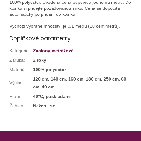
100% polyester. Uvedená cena odpovídá jednomu metru. Do
košíku si přidejte požadovanou šířku. Cena se dopočítá
automaticky po přidání do košíku.
Výchozí vybrané množství je 0,1 metru (10 centimetrů).
Doplňkové parametry
Kategorie
:
Záclony metrážové
Záruka
:
2 roky
Materiál
:
100% polyester
120 cm, 140 cm, 160 cm, 180 cm, 250 cm, 60
Výška
:
cm, 40 cm
Praní
:
40°C, poskládané
Žehlení
:
Nežehlí se
Z