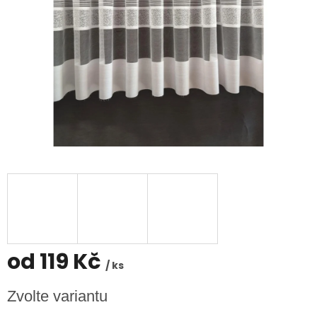
od
119 Kč
/ ks
Měrná
Zvolte variantu
cena: