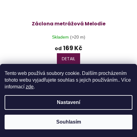
Záclona metrážová Melodie
Skladem
(>20 m)
169 Kč
od
DETAIL
Tento web používá soubory cookie. Dalším procházením
tohoto webu vyjadřujete souhlas s jejich používáním.. Více
informací
zde
.
Nastavení
Objednávky realizované od 10.8. budu expedovány 17.8.2026 z
Souhlasím
důvodu dovolené. Děkujeme za pochopení.