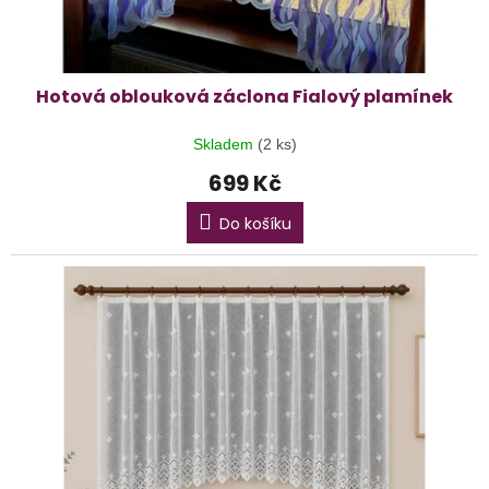
t
ů
Hotová oblouková záclona Fialový plamínek
Skladem
(2 ks)
699 Kč
Do košíku