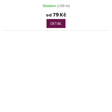
Skladem
(>20 m)
79 Kč
od
DETAIL