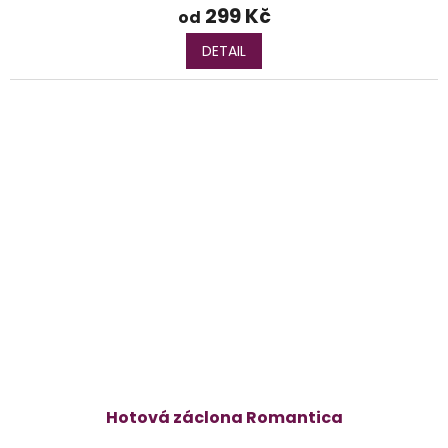
299 Kč
od
DETAIL
Hotová záclona Romantica