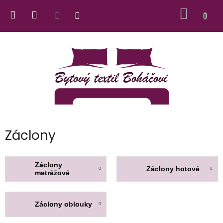
Přejít
NÁKUP
na
obsah
KOŠÍK
Záclony
Záclony
Záclony hotové
metrážové
Záclony oblouky