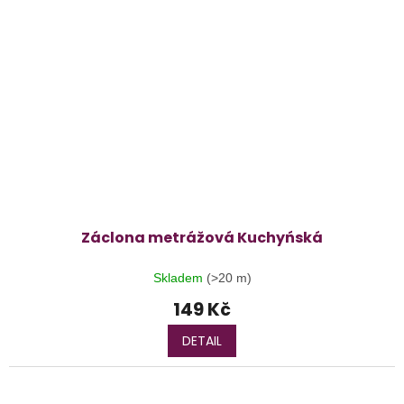
Záclona metrážová Kuchyńská
Skladem
(>20 m)
149 Kč
DETAIL