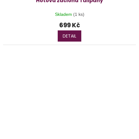
Hotová záclona Tulipány
Skladem
(1 ks)
699 Kč
DETAIL