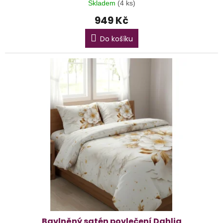
Skladem
(4 ks)
949 Kč
Do košíku
Bavlněný satén povlečení Dahlia