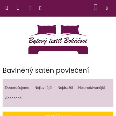
Přejít
NÁKUP
na
obsah
KOŠÍK
Bavlněný satén povlečení
Ř
a
Doporučujeme
Nejlevnější
Nejdražší
Nejprodávanější
z
e
Abecedně
n
í
p