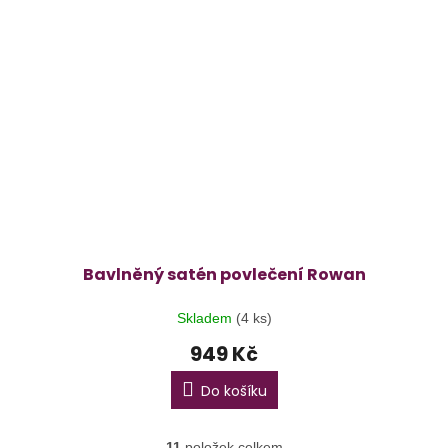
Bavlněný satén povlečení Rowan
Skladem
(4 ks)
949 Kč
Do košíku
11
položek celkem