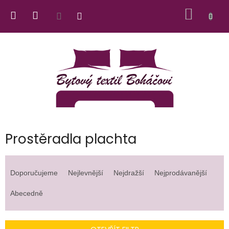
Přejít
NÁKUP
na
obsah
KOŠÍK
Prostěradla plachta
Ř
a
Doporučujeme
Nejlevnější
Nejdražší
Nejprodávanější
z
e
Abecedně
n
í
p