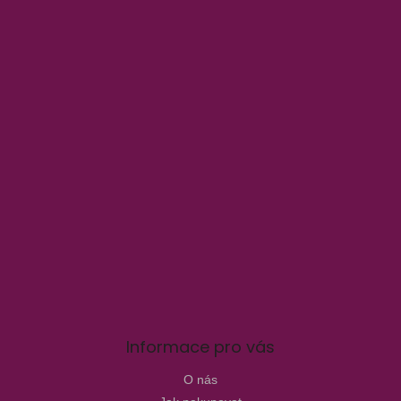
p
i
s
u
Informace pro vás
O nás