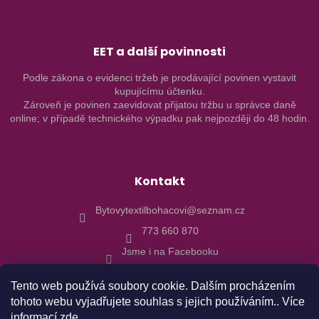
EET a další povinnosti
Podle zákona o evidenci tržeb je prodávající povinen vystavit
kupujícímu účtenku.
Zároveň je povinen zaevidovat přijatou tržbu u správce daně
online; v případě technického výpadku pak nejpozději do 48 hodin.
Kontakt
Bytovytextilbohacovi@seznam.cz
773 660 870
Jsme i na Facebooku
Tento web používá soubory cookie. Dalším procházením
tohoto webu vyjadřujete souhlas s jejich používáním.. Více
informací
zde
.