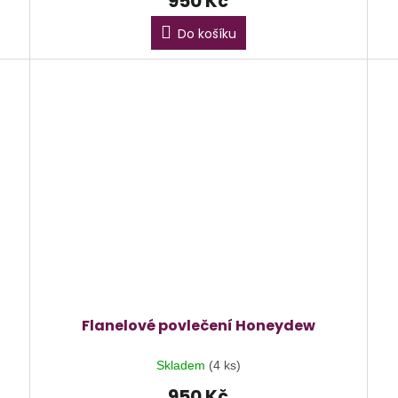
950 Kč
Do košíku
Flanelové povlečení Honeydew
Skladem
(4 ks)
950 Kč