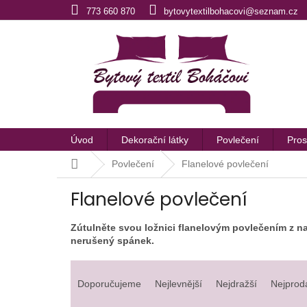
Přejít
773 660 870
bytovytextilbohacovi@seznam.cz
na
obsah
Úvod
Dekorační látky
Povlečení
Pros
Domů
Povlečení
Flanelové povlečení
Flanelové povlečení
Zútulněte svou ložnici flanelovým povlečením z na
nerušený spánek.
Ř
a
Doporučujeme
Nejlevnější
Nejdražší
Nejprod
z