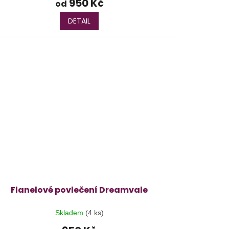
950 Kč
od
DETAIL
Flanelové povlečení Dreamvale
Skladem
(4 ks)