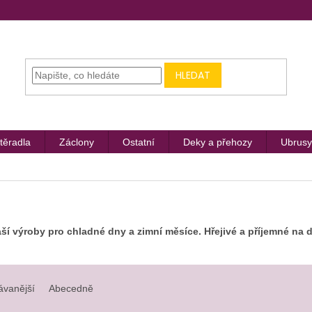
HLEDAT
těradla
Záclony
Ostatní
Deky a přehozy
Ubrusy
ší výroby pro chladné dny a zimní měsíce. Hřejivé a příjemné na 
ávanější
Abecedně