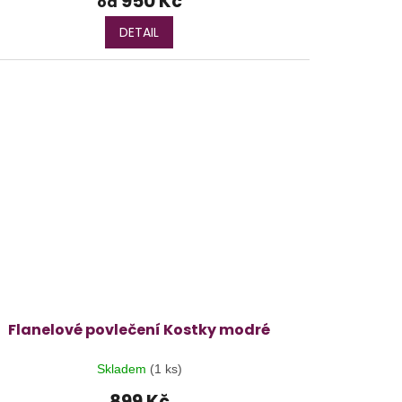
950 Kč
od
DETAIL
Flanelové povlečení Kostky modré
Skladem
(1 ks)
899 Kč