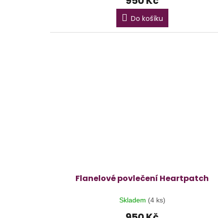
950 Kč
Do košíku
Flanelové povlečení Heartpatch
Skladem
(4 ks)
950 Kč