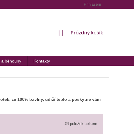
Přihlášení
NÁKUPNÍ
Prázdný košík
KOŠÍK
 a běhouny
Kontakty
dotek, ze 100% bavlny, udrží teplo a poskytne vám
24
položek celkem