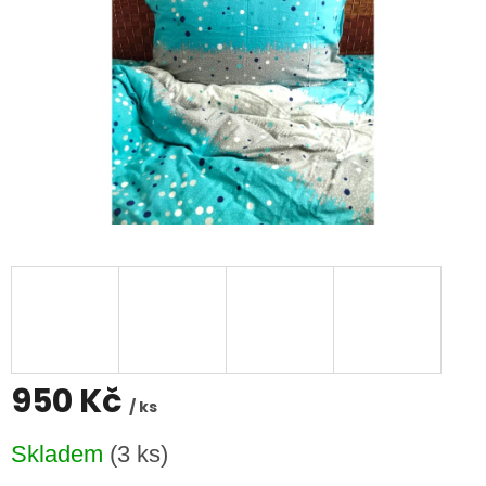
950 Kč
/ ks
Měrná
Skladem
(3 ks)
cena: