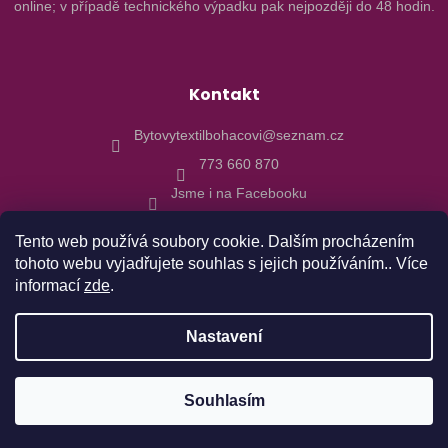
online; v případě technického výpadku pak nejpozději do 48 hodin.
Kontakt
Bytovytextilbohacovi@seznam.cz
773 660 870
Jsme i na Facebooku
Tento web používá soubory cookie. Dalším procházením
tohoto webu vyjadřujete souhlas s jejich používáním.. Více
informací
zde
.
Vytvořil Shoptet
Nastavení
Copyright 2026
Bytový textil Boháčovi
. Všechna práva
Objednávky realizované od 10.8. budu expedovány 17.8.2026 z
Souhlasím
vyhrazena.
důvodu dovolené. Děkujeme za pochopení.