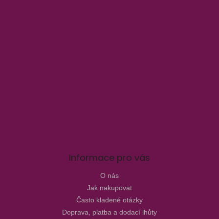
u
Informace pro vás
O nás
Jak nakupovat
Často kladené otázky
Doprava, platba a dodací lhůty