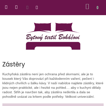
Přejít
NÁKUP
na
obsah
KOŠÍK
Zástěry
Kuchyňská zástěra není jen ochrana před skvrnami, ale je to
kousek který Vás doprovází při každodenním vaření, pečení i
klidných chvílích u šálku kávy. V naší nabídce najdete zástěry, které
jsou nejen praktické, ale i hezké na pohled.... aby v kuchyni dělaly
radost. Střih je navržen tak, aby zástěra neškrtila a dala se
pohodlně uvázat za krkem podle potřeby. Velikost univerzální.
Ř