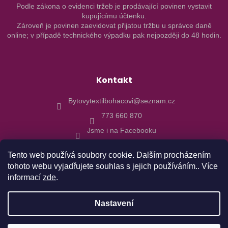
Podle zákona o evidenci tržeb je prodávající povinen vystavit
kupujícímu účtenku.
Zároveň je povinen zaevidovat přijatou tržbu u správce daně
online; v případě technického výpadku pak nejpozději do 48 hodin.
Kontakt
Bytovytextilbohacovi@seznam.cz
773 660 870
Jsme i na Facebooku
Tento web používá soubory cookie. Dalším procházením
tohoto webu vyjadřujete souhlas s jejich používáním.. Více
informací
zde
.
Vytvořil Shoptet
Nastavení
Copyright 2026
Bytový textil Boháčovi
. Všechna práva