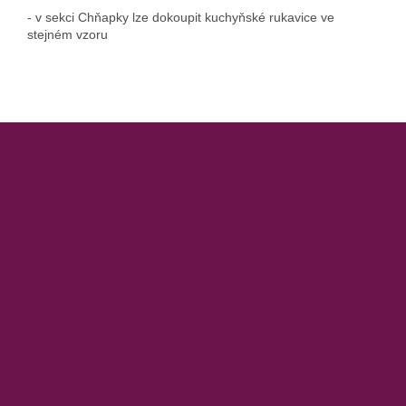
- v sekci Chňapky lze dokoupit kuchyňské rukavice ve
stejném vzoru
Z
á
p
a
t
í