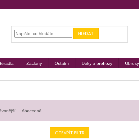
HLEDAT
těradla
Záclony
Ostatní
Deky a přehozy
Ubrusy
ávanější
Abecedně
OTEVŘÍT FILTR