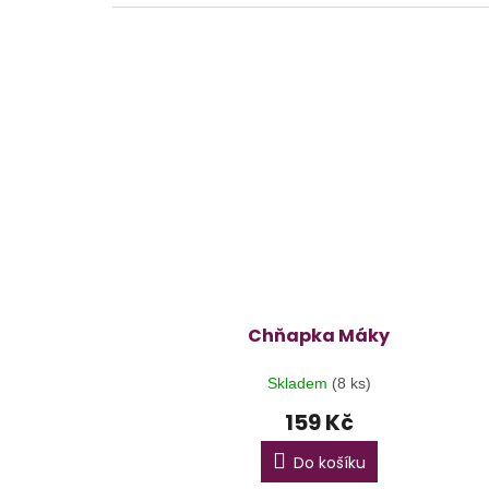
Chňapka Máky
Skladem
(8 ks)
159 Kč
Do košíku