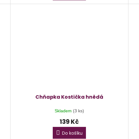
Chňapka Kostička hnědá
Skladem
(3 ks)
139 Kč
Do košíku