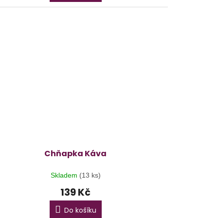
Chňapka Káva
Skladem
(13 ks)
139 Kč
Do košíku