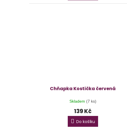
Chňapka Kostička červená
Skladem
(7 ks)
139 Kč
Do košíku