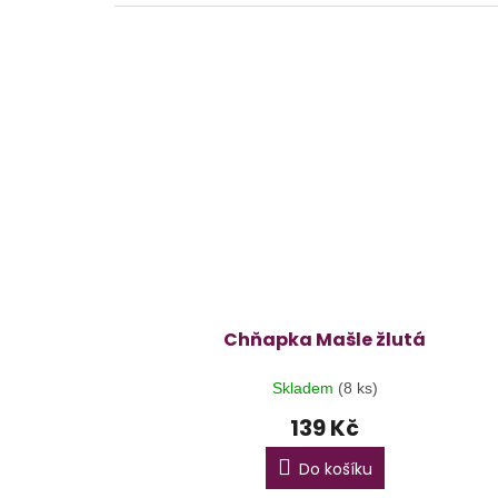
Chňapka Mašle žlutá
Skladem
(8 ks)
139 Kč
Do košíku