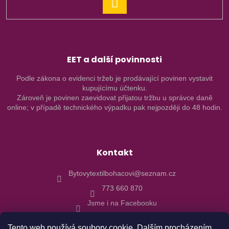
PŘIHLÁSIT
SE
EET a další povinnosti
Podle zákona o evidenci tržeb je prodávající povinen vystavit
kupujícímu účtenku.
Zároveň je povinen zaevidovat přijatou tržbu u správce daně
online; v případě technického výpadku pak nejpozději do 48 hodin.
Kontakt
Bytovytextilbohacovi@seznam.cz
773 660 870
Jsme i na Facebooku
Tento web používá soubory cookie. Dalším procházením