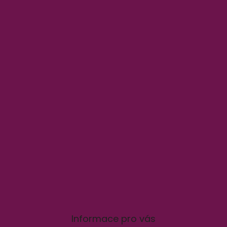
v
ý
p
i
s
u
Informace pro vás