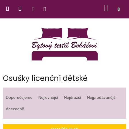
Přejít
NÁKUP
na
obsah
KOŠÍK
Osušky licenční dětské
Ř
a
Doporučujeme
Nejlevnější
Nejdražší
Nejprodávanější
z
e
Abecedně
n
í
p