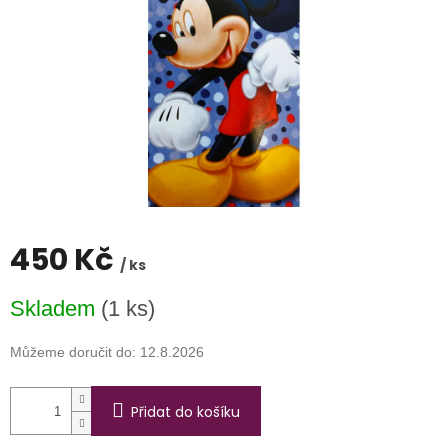
450 Kč
/ ks
Měrná
Skladem
(1 ks)
cena:
Můžeme doručit do:
12.8.2026
Přidat do košíku