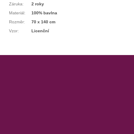
Záruka
:
2 roky
Materiál
:
100% bavlna
Rozměr
:
70 x 140 cm
Vzor
:
Licenční
Z
á
p
a
t
í