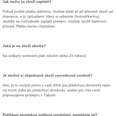
Jak mohu za zboží zaplatit?
Pokud zvolíte platbu dobírkou, budete platit až při převzetí zboží od
dopravce, a to způsobem, který si vyberete (hotově/kartou).
Jestliže se rozhodnete zaplatit předem, můžete využít bankovní
převod. Platbu kartou chystáme.
Jaká je na zboží záruka?
Na veškerý sortiment platí záruční doba 24 měsíců.
Je možné si objednané zboží vyzvednout osobně?
Ano, je to možné přímo v naší dílně (po předchozí domluvě) nebo
na trzích (také po předchozí domluvě), anebo pro Vás nově
připravujeme prodejnu v Táboře.
Potřebuji atypickou velikost povlečení, pomůžete mi?