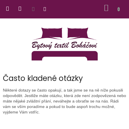
Přejít
NÁKUP
na
obsah
KOŠÍK
Často kladené otázky
Některé dotazy se často opakují, a tak jsme se na ně níže pokusili
odpovědět. Jestliže máte otázku, která zde není zodpovězená nebo
máte nějaké zvláštní přání, neváhejte a obraťte se na nás. Rádi
vám se vším poradíme a pokud to bude aspoň trochu možné,
vyjdeme Vám vstříc.