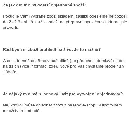
Za jak dlouho mi dorazí objednané zboží?
Pokud je Vámi vybrané zboží skladem, zásilku odešleme nejpozději
do 2 až 3 dní. Pak už to záleží na přepravní společnosti, kterou jste
si zvolili.
Rád bych si zboží prohlédl na živo. Je to možné?
Ano, je to možné přímo v naší dílně (po předchozí domluvě) nebo
na trzích (více informací zde). Nově pro Vás chystáme prodejnu v
Táboře.
Je nějaký minimální cenový limit pro vytvoření objednávky?
Ne, kdokoli může objednat zboží z našeho e-shopu v libovolném
množství a hodnotě.