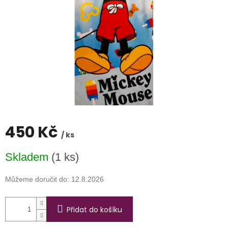
450 Kč
/ ks
Měrná
Skladem
(1 ks)
cena:
Můžeme doručit do:
12.8.2026
Přidat do košíku