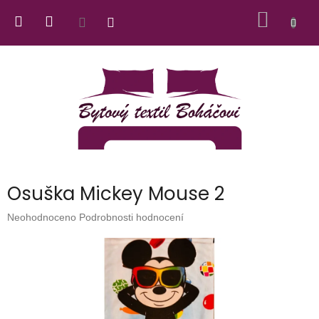
Přejít
NÁKUP
na
obsah
KOŠÍK
Osuška Mickey Mouse 2
Průměrné
Neohodnoceno
Podrobnosti hodnocení
hodnocení
produktu
je
0,0
z
5
hvězdiček.