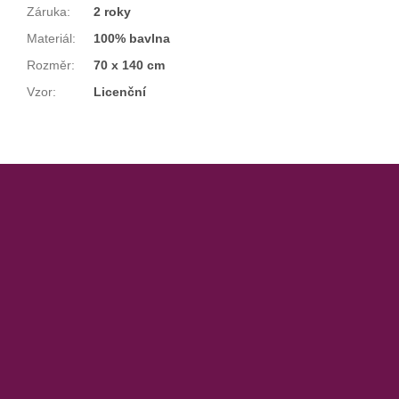
Záruka
:
2 roky
Materiál
:
100% bavlna
Rozměr
:
70 x 140 cm
Vzor
:
Licenční
Z
á
p
a
t
í