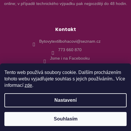
online; v případě technického výpadku pak nejpozději do 48 hodin.
Kontakt
Bytovytextilbohacovi@seznam.cz
773 660 870
Jsme i na Facebooku
Tento web používá soubory cookie. Dalším procházením
tohoto webu vyjadřujete souhlas s jejich používáním.. Více
informací
zde
.
Vytvořil Shoptet
Nastavení
Copyright 2026
Bytový textil Boháčovi
. Všechna práva
Objednávky realizované od 10.8. budu expedovány 17.8.2026 z
Souhlasím
vyhrazena.
důvodu dovolené. Děkujeme za pochopení.