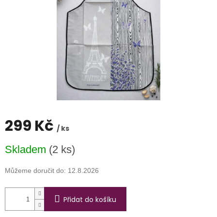
299 Kč
/ ks
Měrná
Skladem
(2 ks)
cena:
Můžeme doručit do:
12.8.2026
Přidat do košíku