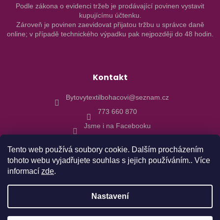
Podle zákona o evidenci tržeb je prodávající povinen vystavit
kupujícímu účtenku.
Zároveň je povinen zaevidovat přijatou tržbu u správce daně
online; v případě technického výpadku pak nejpozději do 48 hodin.
Kontakt
Bytovytextilbohacovi@seznam.cz
773 660 870
Jsme i na Facebooku
Tento web používá soubory cookie. Dalším procházením
tohoto webu vyjadřujete souhlas s jejich používáním.. Více
informací
zde
.
Vytvořil Shoptet
Nastavení
Copyright 2026
Bytový textil Boháčovi
. Všechna práva