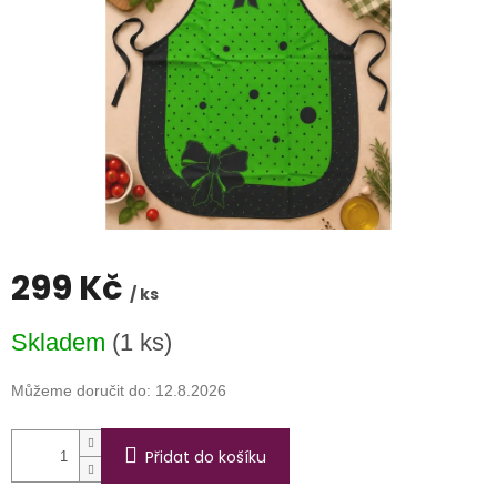
299 Kč
/ ks
Měrná
Skladem
(1 ks)
cena:
Můžeme doručit do:
12.8.2026
Přidat do košíku