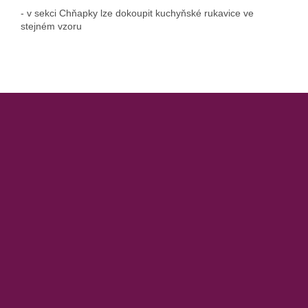
- v sekci Chňapky lze dokoupit kuchyňské rukavice ve
stejném vzoru
Z
á
p
a
t
í