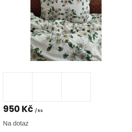
950 Kč
/ ks
Měrná
Na dotaz
cena: