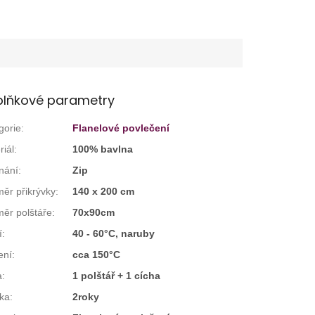
lňkové parametry
gorie
:
Flanelové povlečení
riál
:
100% bavlna
nání
:
Zip
ěr přikrývky
:
140 x 200 cm
ěr polštáře
:
70x90cm
í
:
40 - 60°C, naruby
ení
:
cca 150°C
a
:
1 polštář + 1 cícha
ka
:
2roky