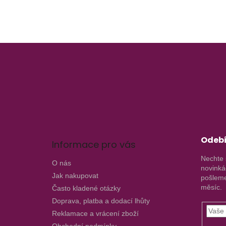
Z
á
p
a
t
í
Odebí
Informace pro vás
Nechte 
O nás
novinká
Jak nakupovat
pošleme
měsíc.
Často kladené otázky
Doprava, platba a dodací lhůty
Reklamace a vrácení zboží