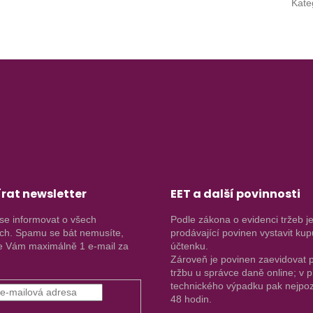
Kate
rat newsletter
EET a další povinnosti
se informovat o všech
Podle zákona o evidenci tržeb j
ch. Spamu se bát nemusíte,
prodávající povinen vystavit kup
 Vám maximálně 1 e-mail za
účtenku.
Zároveň je povinen zaevidovat p
tržbu u správce daně online; v 
technického výpadku pak nejpoz
48 hodin.