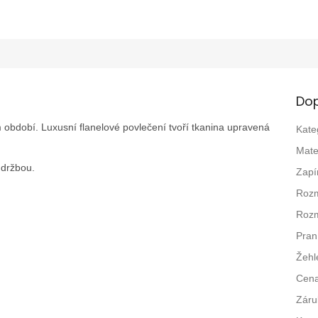
Dop
m období. Luxusní flanelové povlečení tvoří tkanina upravená
Kate
Mate
údržbou.
Zapí
Rozm
Rozm
Pran
Žehl
Cen
Záru