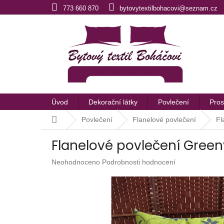
Přejít
773 660 870
bytovytextilbohacovi@seznam.cz
na
obsah
Úvod
Dekorační látky
Povlečení
Pros
Domů
Povlečení
Flanelové povlečení
Fl
Flanelové povlečení Green
Průměrné
Neohodnoceno
Podrobnosti hodnocení
hodnocení
produktu
je
0,0
z
5