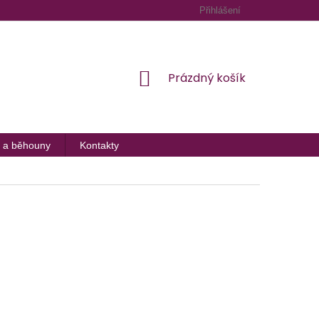
Přihlášení
NÁKUPNÍ
Prázdný košík
KOŠÍK
 a běhouny
Kontakty