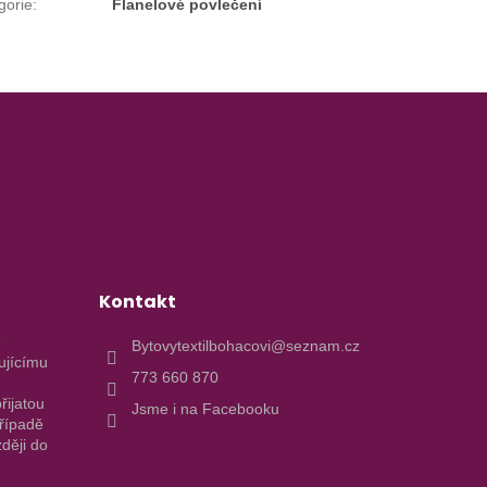
gorie
:
Flanelové povlečení
Kontakt
e
Bytovytextilbohacovi@seznam.cz
ujícímu
773 660 870
řijatou
Jsme i na Facebooku
případě
ději do