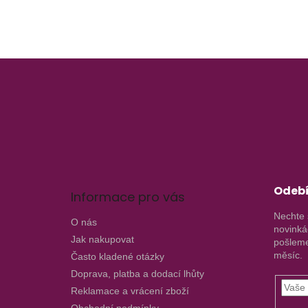
Z
á
p
a
t
í
Odebí
Informace pro vás
Nechte 
O nás
novinká
Jak nakupovat
pošleme
měsíc.
Často kladené otázky
Doprava, platba a dodací lhůty
Reklamace a vrácení zboží