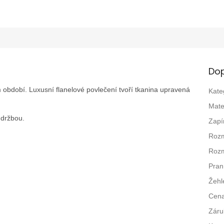
Dop
m období. Luxusní flanelové povlečení tvoří tkanina upravená
Kate
Mate
údržbou.
Zapí
Rozm
Rozm
Pran
Žehl
Cen
Záru