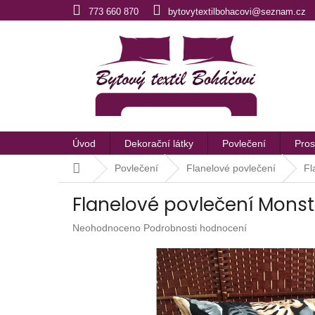
Přejít
773 660 870
bytovytextilbohacovi@seznam.cz
na
obsah
Úvod
Dekorační látky
Povlečení
Pros
Domů
Povlečení
Flanelové povlečení
Fl
Flanelové povlečení Mons
Průměrné
Neohodnoceno
Podrobnosti hodnocení
hodnocení
produktu
je
0,0
z
5