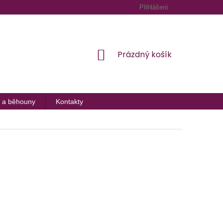
Přihlášení
NÁKUPNÍ
Prázdný košík
KOŠÍK
 a běhouny
Kontakty