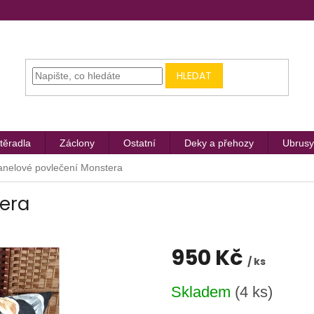
HLEDAT
těradla
Záclony
Ostatní
Deky a přehozy
Ubrusy
anelové povlečení Monstera
tera
950 Kč
/ ks
Měrná
Skladem
(4 ks)
cena: