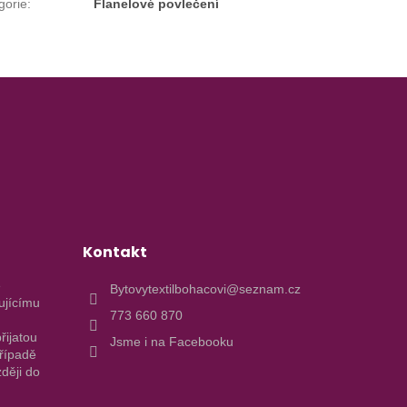
gorie
:
Flanelové povlečení
Kontakt
e
Bytovytextilbohacovi@seznam.cz
ujícímu
773 660 870
řijatou
Jsme i na Facebooku
případě
ději do