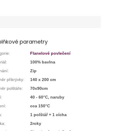
lňkové parametry
gorie
:
Flanelové povlečení
riál
:
100% bavlna
nání
:
Zip
ěr přikrývky
:
140 x 200 cm
ěr polštáře
:
70x90cm
í
:
40 - 60°C, naruby
ení
:
cca 150°C
a
:
1 polštář + 1 cícha
ka
:
2roky