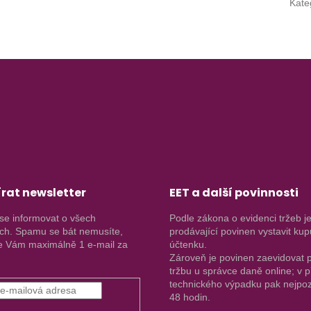
Kate
rat newsletter
EET a další povinnosti
se informovat o všech
Podle zákona o evidenci tržeb j
ch. Spamu se bát nemusíte,
prodávající povinen vystavit kup
 Vám maximálně 1 e-mail za
účtenku.
Zároveň je povinen zaevidovat p
tržbu u správce daně online; v 
technického výpadku pak nejpoz
48 hodin.