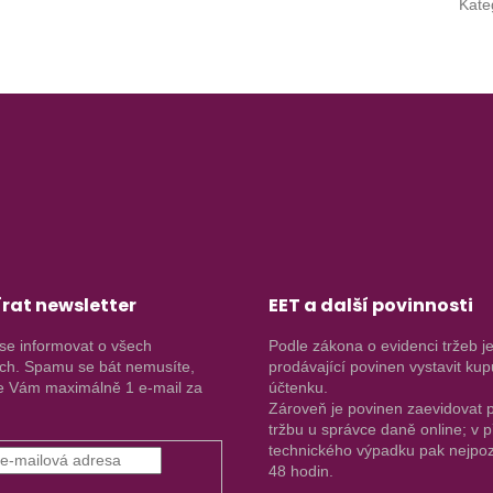
Kate
rat newsletter
EET a další povinnosti
se informovat o všech
Podle zákona o evidenci tržeb j
ch. Spamu se bát nemusíte,
prodávající povinen vystavit kup
 Vám maximálně 1 e-mail za
účtenku.
Zároveň je povinen zaevidovat p
tržbu u správce daně online; v 
technického výpadku pak nejpoz
48 hodin.