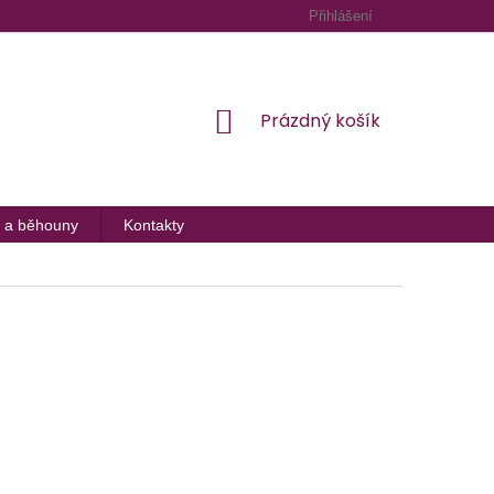
Přihlášení
NÁKUPNÍ
Prázdný košík
KOŠÍK
 a běhouny
Kontakty