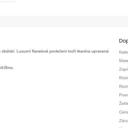
Dop
m období. Luxusní flanelové povlečení tvoří tkanina upravená
Kate
Mate
údržbou.
Zapí
Rozm
Rozm
Pran
Žehl
Cen
Záru