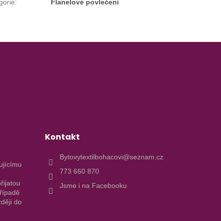
gorie
:
Flanelové povlečení
Kontakt
e
Bytovytextilbohacovi@seznam.cz
ujícímu
773 660 870
řijatou
Jsme i na Facebooku
případě
ději do