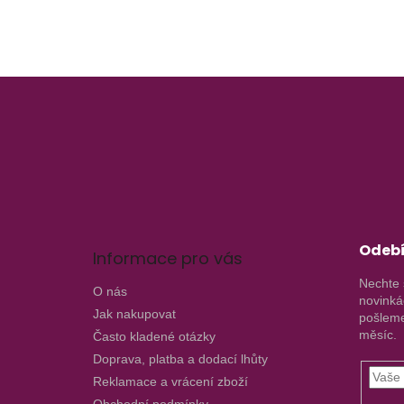
Z
á
p
a
t
í
Odebí
Informace pro vás
Nechte 
O nás
novinká
Jak nakupovat
pošleme
měsíc.
Často kladené otázky
Doprava, platba a dodací lhůty
Reklamace a vrácení zboží