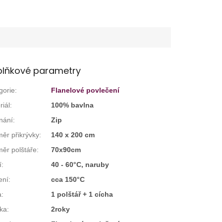
lňkové parametry
gorie
:
Flanelové povlečení
riál
:
100% bavlna
nání
:
Zip
ěr přikrývky
:
140 x 200 cm
ěr polštáře
:
70x90cm
í
:
40 - 60°C, naruby
ení
:
cca 150°C
a
:
1 polštář + 1 cícha
ka
:
2roky