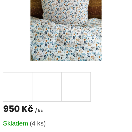
950 Kč
/ ks
Měrná
Skladem
(4 ks)
cena: