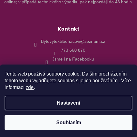
online; v případě technického výpadku pak nejpozději do 48 hodin.
Kontakt
Bytovytextilbohacovi@seznam.cz
773 660 870
Jsme i na Facebooku
Tento web používá soubory cookie. Dalším procházením
tohoto webu vyjadřujete souhlas s jejich používáním.. Více
informací
zde
.
Vytvořil Shoptet
Nastavení
Copyright 2026
Bytový textil Boháčovi
. Všechna práva
Objednávky realizované od 10.8. budu expedovány 17.8.2026 z
Souhlasím
vyhrazena.
důvodu dovolené. Děkujeme za pochopení.