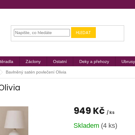
HLEDAT
těradla
Záclony
Ostatní
Deky a přehozy
Ubrusy
Bavlněný satén povlečení Olivia
Olivia
949 Kč
/ ks
Měrná
Skladem
(4 ks)
cena: