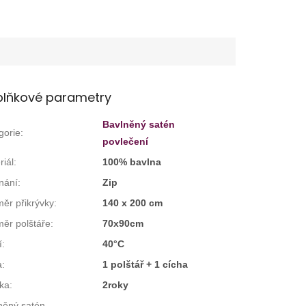
lňkové parametry
Bavlněný satén
gorie
:
povlečení
riál
:
100% bavlna
nání
:
Zip
ěr přikrývky
:
140 x 200 cm
ěr polštáře
:
70x90cm
í
:
40°C
a
:
1 polštář + 1 cícha
ka
:
2roky
něný satén