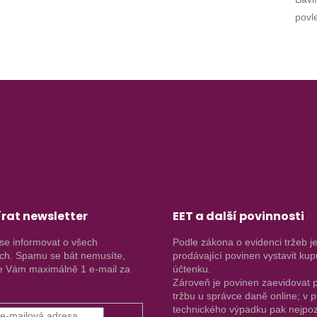
povl
rat newsletter
EET a další povinnosti
se informovat o všech
Podle zákona o evidenci tržeb j
ch. Spamu se bát nemusíte,
prodávající povinen vystavit kup
 Vám maximálně 1 e-mail za
účtenku.
Zároveň je povinen zaevidovat p
tržbu u správce daně online; v 
technického výpadku pak nejpoz