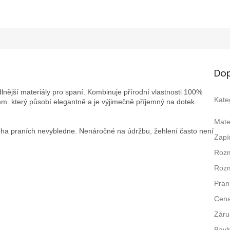
Dop
nější materiály pro spaní. Kombinuje přírodní vlastnosti 100%
Kate
m. který působí elegantně a je výjimečně příjemný na dotek.
Mate
oha praních nevybledne. Nenáročné na údržbu, žehlení často není
Zapí
Rozm
Rozm
Pran
Cen
Záru
Bavl