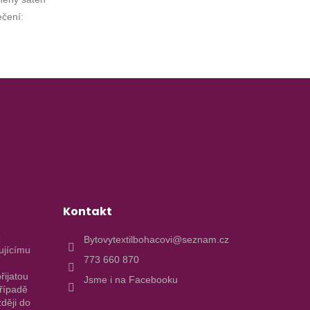
ečení
:
Kontakt
e
Bytovytextilbohacovi@seznam.cz
ujícímu
773 660 870
řijatou
Jsme i na Facebooku
případě
ději do