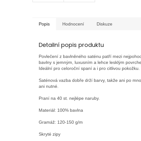
Popis
Hodnocení
Diskuze
Detailní popis produktu
Povlečení z bavlněného saténu patří mezi nejpohodl
bavlny s jemným, luxusním a lehce lesklým povrche
Ideální pro celoroční spaní a i pro citlivou pokožku.
Saténová vazba dobře drží barvy, takže ani po mn
ani nutné.
Praní na 40 st. nejlépe naruby.
Materiál: 100% bavlna
Gramáž: 120-150 g/m
Skryté zipy