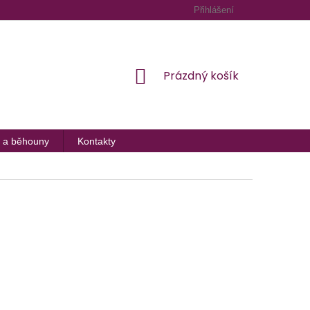
Přihlášení
NÁKUPNÍ
Prázdný košík
KOŠÍK
 a běhouny
Kontakty