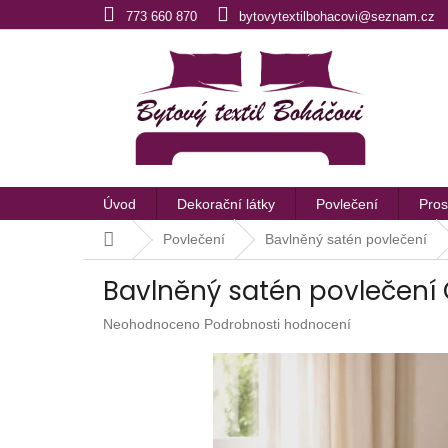
Přejít
773 660 870
bytovytextilbohacovi@seznam.cz
na
obsah
Úvod
Dekorační látky
Povlečení
Pros
Domů
Povlečení
Bavlněný satén povlečení
Bavlněný satén povlečení 
Průměrné
Neohodnoceno
Podrobnosti hodnocení
hodnocení
produktu
je
0,0
z
5