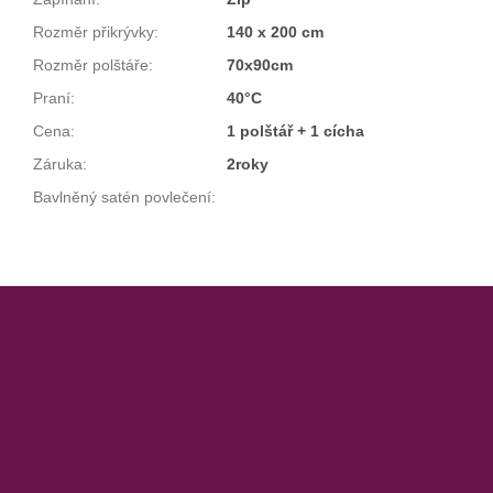
Rozměr přikrývky
:
140 x 200 cm
Rozměr polštáře
:
70x90cm
Praní
:
40°C
Cena
:
1 polštář + 1 cícha
Záruka
:
2roky
Bavlněný satén povlečení
:
Z
á
p
a
t
í