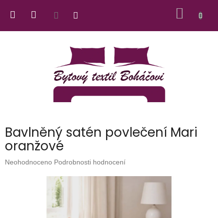
Přejít
NÁKUP
na
obsah
KOŠÍK
Bavlněný satén povlečení Mari
oranžové
Průměrné
Neohodnoceno
Podrobnosti hodnocení
hodnocení
produktu
je
0,0
z
5