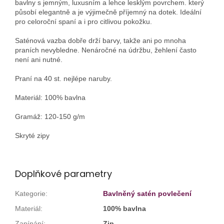
bavlny s jemným, luxusním a lehce lesklým povrchem. který
působí elegantně a je výjimečně příjemný na dotek. Ideální
pro celoroční spaní a i pro citlivou pokožku.
Saténová vazba dobře drží barvy, takže ani po mnoha
praních nevybledne. Nenáročné na údržbu, žehlení často
není ani nutné.
Praní na 40 st. nejlépe naruby.
Materiál: 100% bavlna
Gramáž: 120-150 g/m
Skryté zipy
Doplňkové parametry
Kategorie
:
Bavlněný satén povlečení
Materiál
:
100% bavlna
Zapínání
:
Zip