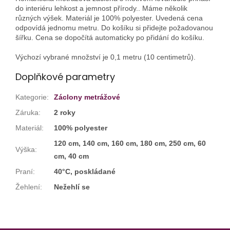
do interiéru lehkost a jemnost přírody.. Máme několik
různých výšek. Materiál je 100% polyester. Uvedená cena
odpovídá jednomu metru. Do košíku si přidejte požadovanou
šířku. Cena se dopočítá automaticky po přidání do košíku.
Výchozí vybrané množství je 0,1 metru (10 centimetrů).
Doplňkové parametry
Kategorie
:
Záclony metrážové
Záruka
:
2 roky
Materiál
:
100% polyester
120 cm, 140 cm, 160 cm, 180 cm, 250 cm, 60
Výška
:
cm, 40 cm
Praní
:
40°C, poskládané
Žehlení
:
Nežehlí se