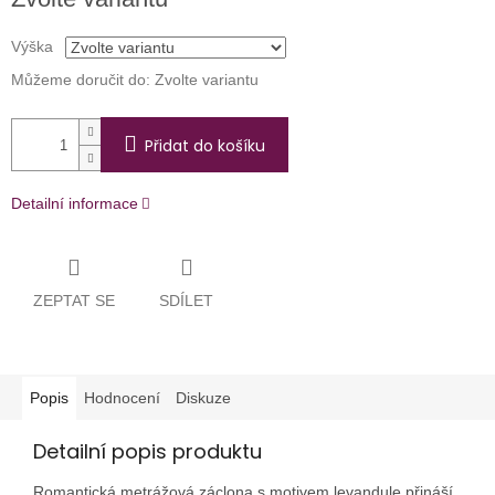
cena:
Výška
Můžeme doručit do:
Zvolte variantu
Přidat do košíku
Detailní informace
ZEPTAT SE
SDÍLET
Popis
Hodnocení
Diskuze
Detailní popis produktu
Romantická metrážová záclona s motivem levandule přináší