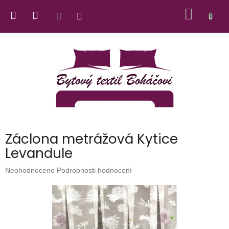
Přejít
NÁKUP
na
obsah
KOŠÍK
Záclona metrážová Kytice
Levandule
Průměrné
Neohodnoceno
Podrobnosti hodnocení
hodnocení
produktu
je
0,0
z
5