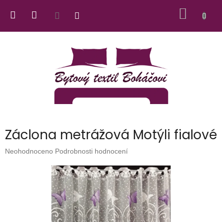
Přejít
NÁKUP
na
obsah
KOŠÍK
Záclona metrážová Motýli fialové
Průměrné
Neohodnoceno
Podrobnosti hodnocení
hodnocení
produktu
je
0,0
z
5
hvězdiček.