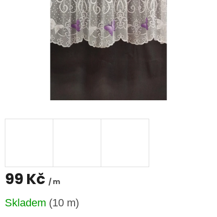
99 Kč
/ m
Měrná
Skladem
(10 m)
cena: