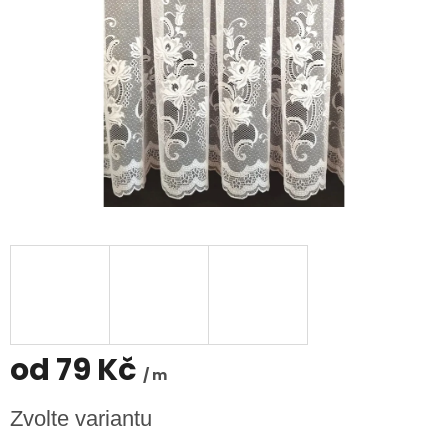
od
79 Kč
/ m
Měrná
Zvolte variantu
cena: