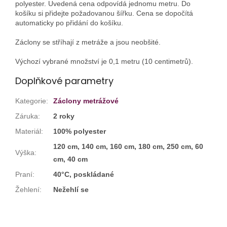
polyester. Uvedená cena odpovídá jednomu metru. Do
košíku si přidejte požadovanou šířku. Cena se dopočítá
automaticky po přidání do košíku.
Záclony se stříhají z metráže a jsou neobšité.
Výchozí vybrané množství je 0,1 metru (10 centimetrů).
Doplňkové parametry
Kategorie
:
Záclony metrážové
Záruka
:
2 roky
Materiál
:
100% polyester
120 cm, 140 cm, 160 cm, 180 cm, 250 cm, 60
Výška
:
cm, 40 cm
Praní
:
40°C, poskládané
Žehlení
:
Nežehlí se