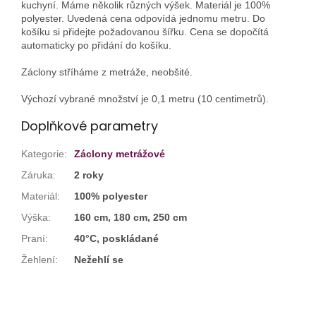
kuchyní. Máme několik různých výšek. Materiál je 100%
polyester. Uvedená cena odpovídá jednomu metru. Do
košíku si přidejte požadovanou šířku. Cena se dopočítá
automaticky po přidání do košíku.
Záclony stříháme z metráže, neobšité.
Výchozí vybrané množství je 0,1 metru (10 centimetrů).
Doplňkové parametry
Kategorie
:
Záclony metrážové
Záruka
:
2 roky
Materiál
:
100% polyester
Výška
:
160 cm, 180 cm, 250 cm
Praní
:
40°C, poskládané
Žehlení
:
Nežehlí se