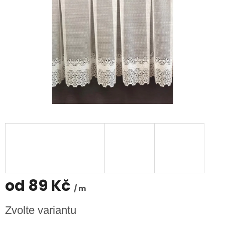
od
89 Kč
/ m
Měrná
Zvolte variantu
cena: