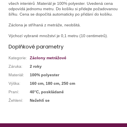
všech interiérů .Materiál je 100% polyester. Uvedená cena
odpovídá jednomu metru. Do košíku si přidejte požadovanou
šířku. Cena se dopočítá automaticky po přidání do košíku.
Záclona je stříhaná z metráže, neobšitá.
Výchozí vybrané množství je 0,1 metru (10 centimetrů).
Doplňkové parametry
Kategorie
:
Záclony metrážové
Záruka
:
2 roky
Materiál
:
100% polyester
Výška
:
160 cm, 180 cm, 250 cm
Praní
:
40°C, poskládané
Žehlení
:
Nežehlí se
Z