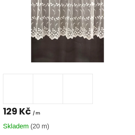
129 Kč
/ m
Měrná
Skladem
(20 m)
cena: