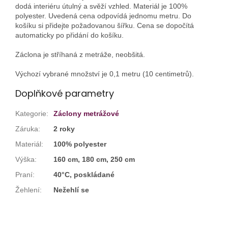
dodá interiéru útulný a svěží vzhled. Materiál je 100%
polyester. Uvedená cena odpovídá jednomu metru. Do
košíku si přidejte požadovanou šířku. Cena se dopočítá
automaticky po přidání do košíku.
Záclona je stříhaná z metráže, neobšitá.
Výchozí vybrané množství je 0,1 metru (10 centimetrů).
Doplňkové parametry
Kategorie
:
Záclony metrážové
Záruka
:
2 roky
Materiál
:
100% polyester
Výška
:
160 cm, 180 cm, 250 cm
Praní
:
40°C, poskládané
Žehlení
:
Nežehlí se