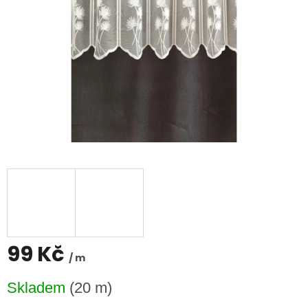
99 Kč
/ m
Měrná
Skladem
(20 m)
cena: