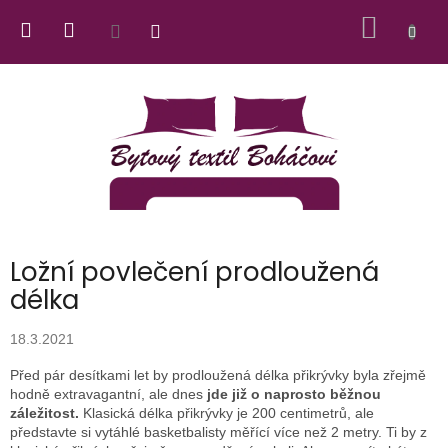
Přejít
NÁKUP
na
obsah
KOŠÍK
Ložní povlečení prodloužená
délka
18.3.2021
Před pár desítkami let by prodloužená délka přikrývky byla zřejmě
hodně extravagantní, ale dnes
jde již o naprosto běžnou
záležitost.
Klasická délka přikrývky je 200 centimetrů, ale
představte si vytáhlé basketbalisty měřící více než 2 metry. Ti by z