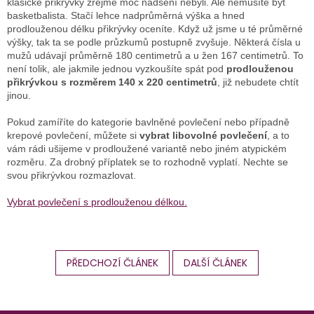
klasické přikrývky zřejmě moc nadšení nebyli. Ale nemusíte být
basketbalista. Stačí lehce nadprůměrná výška a hned
prodlouženou délku přikrývky oceníte. Když už jsme u té průměrné
výšky, tak ta se podle průzkumů postupně zvyšuje. Některá čísla u
mužů udávají průměrně 180 centimetrů a u žen 167 centimetrů. To
není tolik, ale jakmile jednou vyzkoušíte spát pod
prodlouženou
přikrývkou s rozměrem 140 x 220 centimetrů
, již nebudete chtít
jinou.
Pokud zamíříte do kategorie bavlněné povlečení nebo případně
krepové povlečení, můžete si
vybrat libovolné povlečení
, a to
vám rádi ušijeme v prodloužené variantě nebo jiném atypickém
rozměru. Za drobný příplatek se to rozhodně vyplatí. Nechte se
svou přikrývkou rozmazlovat.
Vybrat povlečení s prodlouženou délkou.
PŘEDCHOZÍ ČLÁNEK
DALŠÍ ČLÁNEK