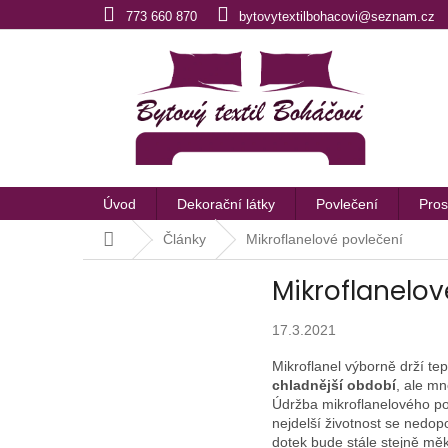
Přejít
773 660 870
bytovytextilbohacovi@seznam.cz
na
obsah
Úvod
Dekorační látky
Povlečení
Pros
Domů
Články
Mikroflanelové povlečení
Mikroflanelov
17.3.2021
Mikroflanel výborně drží te
chladnější období
, ale mn
Údržba mikroflanelového po
nejdelší životnost se nedop
dotek bude stále stejně mě