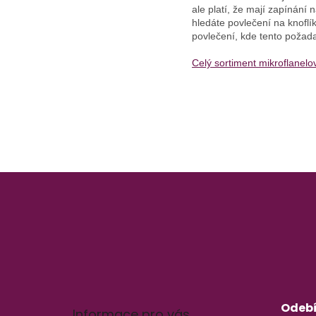
ale platí, že mají zapínání
hledáte povlečení na knofl
povlečení, kde tento požad
Celý sortiment mikroflanelo
Z
á
p
a
t
í
Odebí
Informace pro vás