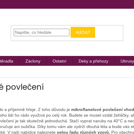
HLEDAT
těradla
Záclony
Ostatní
Deky a přehozy
Ubrusy
é povlečení
plo a příjemně hřeje. Z toho důvodu je
mikroflanelové povlečení vho
oho lidí ho rádo využívá po celý rok. Budete se muset vzdát žehličky, ale
vlečení je tak skutečně jednoduchá. Stačí vyprat naruby na 40°C a ne
oručuje ani sušička. Díky tomu vám ale vydrží dlouhá léta a bude vás st
kké. V naší nabídce naleznete
celou řadu různých vzorů.
Pro všechna