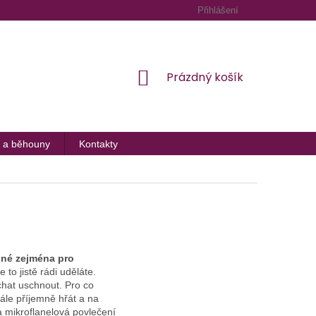
Přihlášení
NÁKUPNÍ
Prázdný košík
KOŠÍK
 a běhouny
Kontakty
dné zejména pro
 to jistě rádi uděláte.
chat uschnout. Pro co
ále příjemně hřát a na
 mikroflanelová povlečení