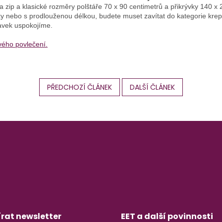
 na zip a klasické rozměry polštáře 70 x 90 centimetrů a přikrývky 140 x
íky nebo s prodlouženou délkou, budete muset zavítat do kategorie kr
avek uspokojíme.
vého povlečení.
PŘEDCHOZÍ ČLÁNEK
DALŠÍ ČLÁNEK
rat newsletter
EET a další povinnosti