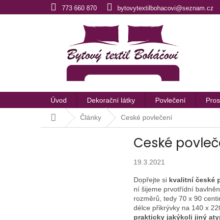
Přejít
773 660 870
bytovytextilbohacovi@seznam.cz
na
obsah
Úvod
Dekorační látky
Povlečení
Pros
Domů
Články
Ceské povlečení
Ceské povleč
19.3.2021
Dopřejte si
kvalitní české 
ní šijeme prvotřídní bavln
rozměrů, tedy 70 x 90 centi
délce přikrývky na 140 x 2
prakticky jakýkoli jiný aty