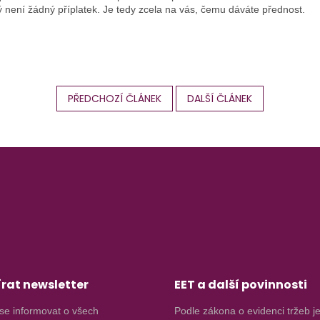
rý není žádný příplatek. Je tedy zcela na vás, čemu dáváte přednost.
PŘEDCHOZÍ ČLÁNEK
DALŠÍ ČLÁNEK
rat newsletter
EET a další povinnosti
se informovat o všech
Podle zákona o evidenci tržeb j