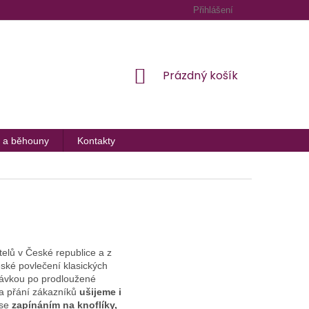
Přihlášení
NÁKUPNÍ
Prázdný košík
KOŠÍK
 a běhouny
Kontakty
elů v České republice a z
ské povlečení klasických
ptávkou po prodloužené
na přání zákazníků
ušijeme i
 se
zapínáním na knoflíky,