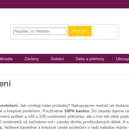
HLEDAT
těradla
Záclony
Ostatní
Deky a přehozy
Ubrusy
ení
povlečení.
Jak vznikají naše produkty? Nakupujeme metráž od dodavat
ěné a krepové povlečení. Používáme
100% bavlnu.
Do zásoby šijeme ce
metrů polštář a 140 x 200 centimetrů přikrývka, ale s čím dál větší po
20 centimetrů už začínáme mít i zásoby těchto prodloužených délek. A 
p.
Veškeré bavlněné a krepové ceské povlečení v naší nabídce máme