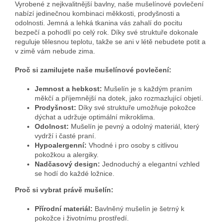
Vyrobené z nejkvalitnější bavlny,
naše mušelínové povlečení
nabízí jedinečnou kombinaci měkkosti,
prodyšnosti a
odolnosti.
Jemná a lehká tkanina vás zahalí do pocitu
bezpečí a pohodlí po celý rok.
Díky své struktuře dokonale
reguluje tělesnou teplotu,
takže se ani v létě nebudete potit a
v zimě vám nebude zima.
Proč si zamilujete naše mušelínové povlečení:
Jemnost a hebkost:
Mušelín je s každým praním
měkčí a příjemnější na dotek,
jako rozmazlující objetí.
Prodyšnost:
Díky své struktuře umožňuje pokožce
dýchat a udržuje optimální mikroklima.
Odolnost:
Mušelín je pevný a odolný materiál,
který
vydrží i časté praní.
Hypoalergenní:
Vhodné i pro osoby s citlivou
pokožkou a alergiky.
Nadčasový design:
Jednoduchý a elegantní vzhled
se hodí do každé ložnice.
Proč si vybrat právě mušelín:
Přírodní materiál:
Bavlněný mušelín je šetrný k
pokožce i životnímu prostředí.