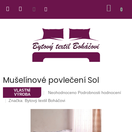
Přejít
NÁKUP
na
obsah
KOŠÍK
Mušelínové povlečení Sol
VLASTNÍ
Průměrné
Neohodnoceno
Podrobnosti hodnocení
VÝROBA
hodnocení
Značka:
Bytový textil Boháčovi
produktu
je
0,0
z
5
hvězdiček.