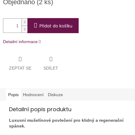
Objednáno
(2 ks)
cena:
Přidat do košíku
Detailní informace
ZEPTAT SE
SDÍLET
Popis
Hodnocení
Diskuze
Detailní popis produktu
Luxusní mušelínové povlečení pro klidný a regenerační
spánek.