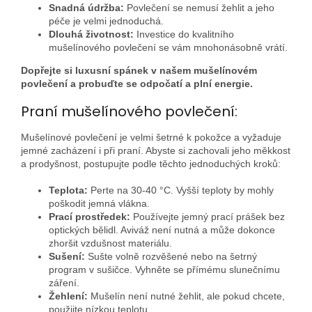
Snadná údržba:
Povlečení se nemusí žehlit a jeho
péče je velmi jednoduchá.
Dlouhá životnost:
Investice do kvalitního
mušelínového povlečení se vám mnohonásobně vrátí.
Dopřejte si luxusní spánek v našem mušelínovém
povlečení a probuďte se odpočatí a plní energie.
Praní mušelínového povlečení:
Mušelínové povlečení je velmi šetrné k pokožce a vyžaduje
jemné zacházení i při praní.
Abyste si zachovali jeho měkkost
a prodyšnost,
postupujte podle těchto jednoduchých kroků:
Teplota:
Perte na 30-40 °C.
Vyšší teploty by mohly
poškodit jemná vlákna.
Prací prostředek:
Používejte jemný prací prášek bez
optických bělidl.
Aviváž není nutná a může dokonce
zhoršit vzdušnost materiálu.
Sušení:
Sušte volně rozvěšené nebo na šetrný
program v sušičce.
Vyhněte se přímému slunečnímu
záření.
Žehlení:
Mušelín není nutné žehlit,
ale pokud chcete,
použijte nízkou teplotu.