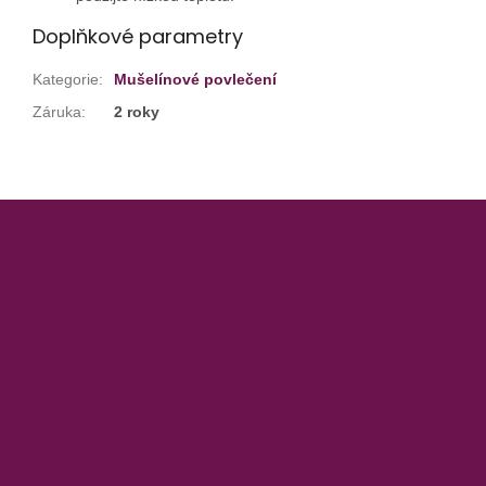
Doplňkové parametry
Kategorie
:
Mušelínové povlečení
Záruka
:
2 roky
Z
á
p
a
t
í