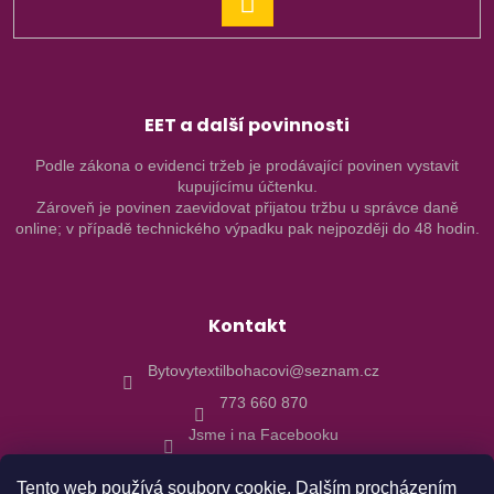
PŘIHLÁSIT
SE
EET a další povinnosti
Podle zákona o evidenci tržeb je prodávající povinen vystavit
kupujícímu účtenku.
Zároveň je povinen zaevidovat přijatou tržbu u správce daně
online; v případě technického výpadku pak nejpozději do 48 hodin.
Kontakt
Bytovytextilbohacovi@seznam.cz
773 660 870
Jsme i na Facebooku
Tento web používá soubory cookie. Dalším procházením