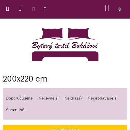
Přejít
NÁKUP
na
obsah
KOŠÍK
200x220 cm
Ř
a
Doporučujeme
Nejlevnější
Nejdražší
Nejprodávanější
z
e
Abecedně
n
í
p