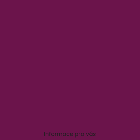
v
ý
p
i
s
u
Informace pro vás