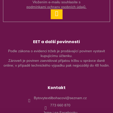
Vložením e-mailu souhlasíte s
podmínkami ochrany osobních údajů.
PŘIHLÁSIT
SE
EET a další povinnosti
Podle zákona o evidenci tržeb je prodávající povinen vystavit
kupujícímu účtenku.
Zároveň je povinen zaevidovat přijatou tržbu u správce daně
online; v případě technického výpadku pak nejpozději do 48 hodin.
Kontakt
Bytovytextilbohacovi@seznam.cz
773 660 870
Jsme i na Facebooku