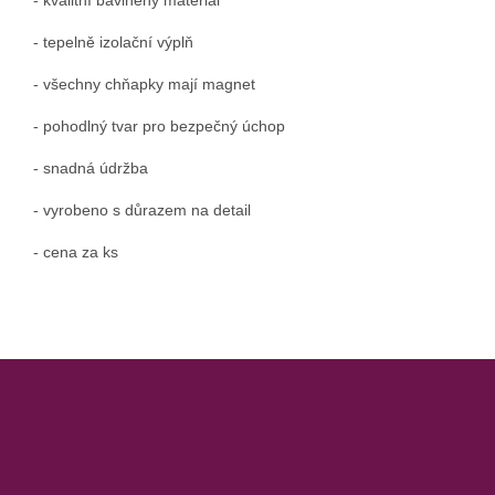
- tepelně izolační výplň
- všechny chňapky mají magnet
- pohodlný tvar pro bezpečný úchop
- snadná údržba
- vyrobeno s důrazem na detail
- cena za ks
Z
á
p
a
t
í