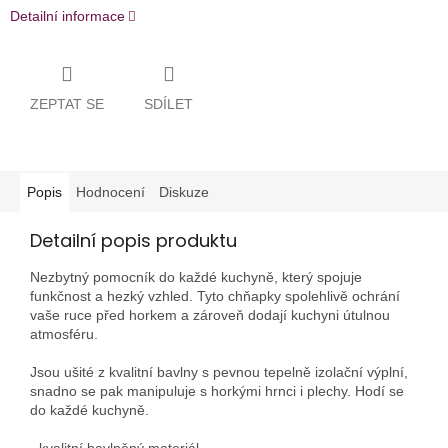
Detailní informace
ZEPTAT SE
SDÍLET
Popis
Hodnocení
Diskuze
Detailní popis produktu
Nezbytný pomocník do každé kuchyně, který spojuje
funkčnost a hezký vzhled. Tyto chňapky spolehlivě ochrání
vaše ruce před horkem a zároveň dodají kuchyni útulnou
atmosféru.
Jsou ušité z kvalitní bavlny s pevnou tepelně izolační výplní,
snadno se pak manipuluje s horkými hrnci i plechy. Hodí se
do každé kuchyně.
- kvalitní bavlněný materiál