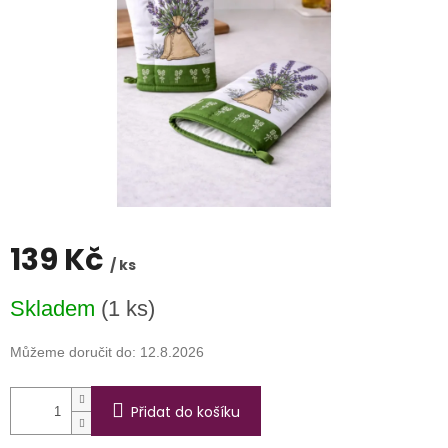
139 Kč
/ ks
Měrná
Skladem
(1 ks)
cena:
Můžeme doručit do:
12.8.2026
Přidat do košíku