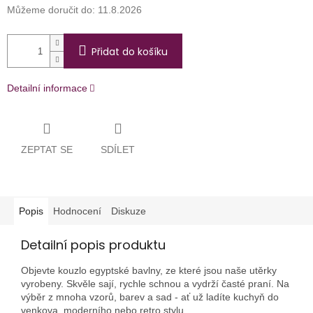
Můžeme doručit do:
11.8.2026
Přidat do košíku
Detailní informace
ZEPTAT SE
SDÍLET
Popis
Hodnocení
Diskuze
Detailní popis produktu
Objevte kouzlo egyptské bavlny, ze které jsou naše utěrky
vyrobeny. Skvěle sají, rychle schnou a vydrží časté praní. Na
výběr z mnoha vzorů, barev a sad - ať už ladíte kuchyň do
venkova, moderního nebo retro stylu.