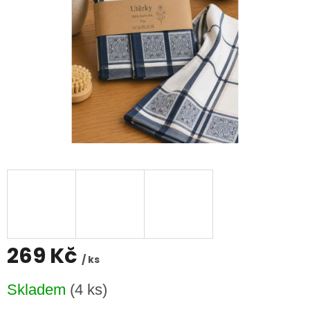
269 Kč
/ ks
Měrná
Skladem
(4 ks)
cena: