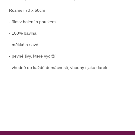
Rozměr 70 x 50cm
- 3ks v balení s poutkem
- 100% bavlna
- měkké a savé
- pevné švy, které vydrží
- vhodné do každé domácnosti, vhodný i jako dárek
Z