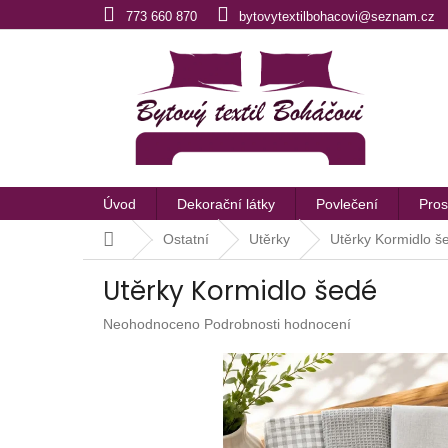
Přejít
773 660 870
bytovytextilbohacovi@seznam.cz
na
obsah
Úvod
Dekorační látky
Povlečení
Pros
Domů
Ostatní
Utěrky
Utěrky Kormidlo š
Utěrky Kormidlo šedé
Průměrné
Neohodnoceno
Podrobnosti hodnocení
hodnocení
produktu
je
0,0
z
5