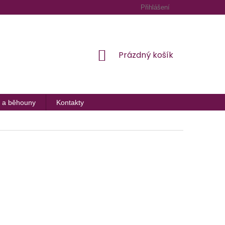
Přihlášení
NÁKUPNÍ
Prázdný košík
KOŠÍK
 a běhouny
Kontakty