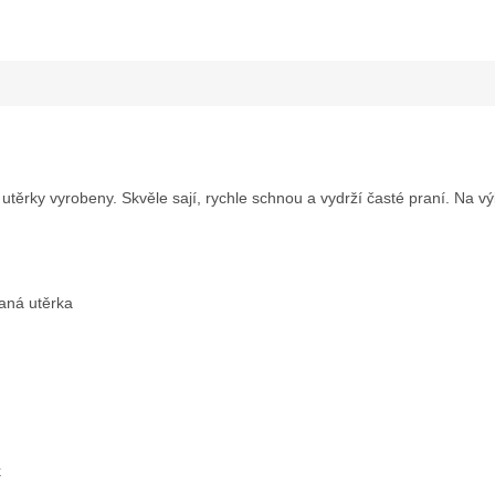
utěrky vyrobeny. Skvěle sají, rychle schnou a vydrží časté praní. Na vý
vaná utěrka
k