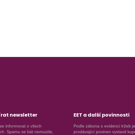
rat newsletter
EET a další povinnosti
se informovat o všech
Podle zákona o evidenci tržeb j
ch. Spamu se bát nemusíte,
prodávající povinen vystavit kup