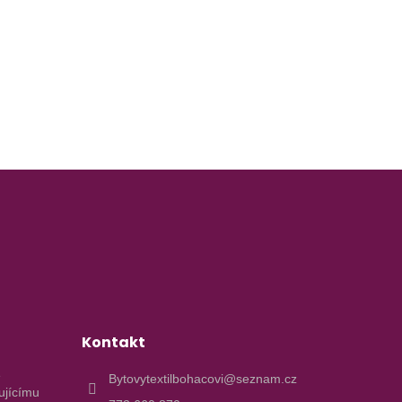
Kontakt
e
Bytovytextilbohacovi@seznam.cz
ujícímu