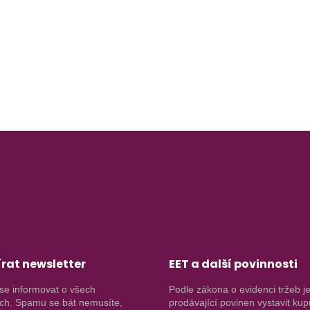
rat newsletter
EET a další povinnosti
se informovat o všech
Podle zákona o evidenci tržeb j
ch. Spamu se bát nemusíte,
prodávající povinen vystavit kup