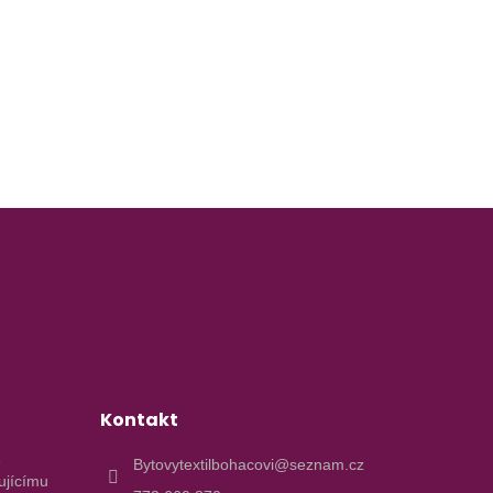
Kontakt
e
Bytovytextilbohacovi@seznam.cz
ujícímu