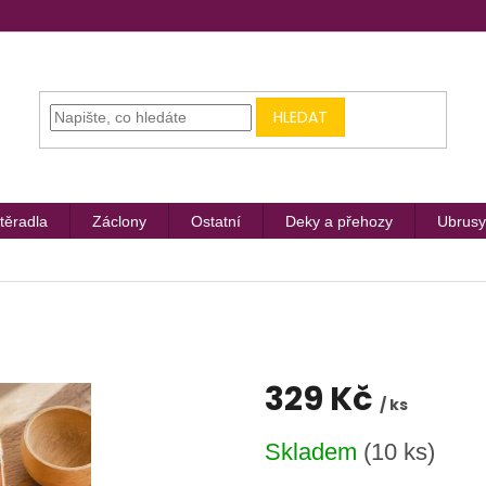
HLEDAT
těradla
Záclony
Ostatní
Deky a přehozy
Ubrusy
329 Kč
/ ks
Měrná
Skladem
(10 ks)
cena: