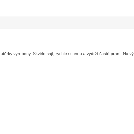
utěrky vyrobeny. Skvěle sají, rychle schnou a vydrží časté praní. Na vý
k