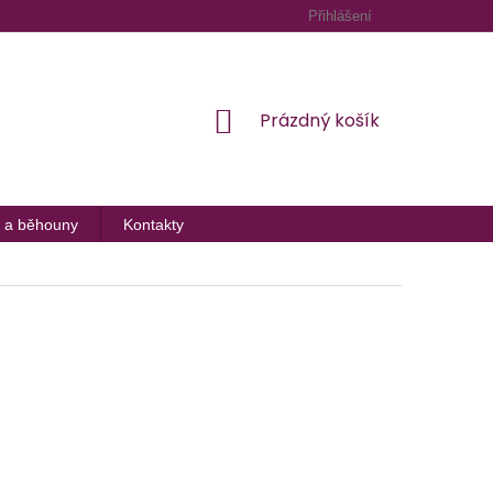
Přihlášení
NÁKUPNÍ
Prázdný košík
KOŠÍK
 a běhouny
Kontakty