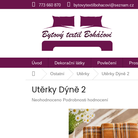
Přejít
773 660 870
bytovytextilbohacovi@seznam.cz
na
obsah
Úvod
Dekorační látky
Povlečení
Pros
Domů
Ostatní
Utěrky
Utěrky Dýně 2
Utěrky Dýně 2
Průměrné
Neohodnoceno
Podrobnosti hodnocení
hodnocení
produktu
je
0,0
z
5