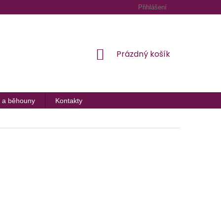
Přihlášení
NÁKUPNÍ
Prázdný košík
KOŠÍK
 a běhouny
Kontakty