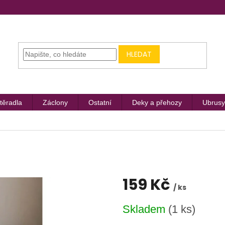
HLEDAT
těradla
Záclony
Ostatní
Deky a přehozy
Ubrusy
159 Kč
/ ks
Měrná
Skladem
(1 ks)
cena: