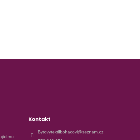
Kontakt
e
Bytovytextilbohacovi@seznam.cz
ujícímu