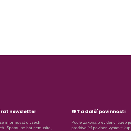
rat newsletter
EET a další povinnosti
se informovat o všech
Podle zákona o evidenci tržeb j
ch. Spamu se bát nemusíte,
prodávající povinen vystavit kup