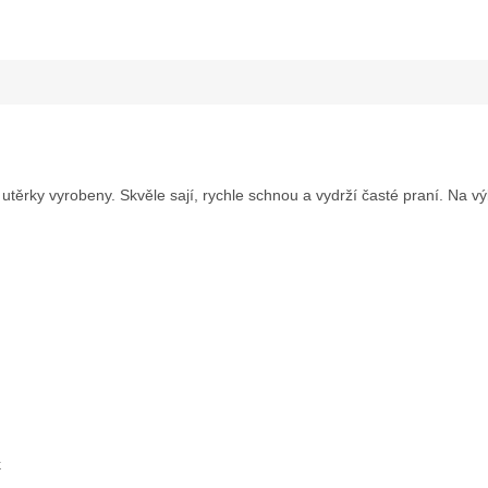
utěrky vyrobeny. Skvěle sají, rychle schnou a vydrží časté praní. Na vý
k