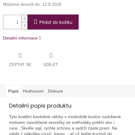
Můžeme doručit do:
12.8.2026
Přidat do košíku
Detailní informace
ZEPTAT SE
SDÍLET
Popis
Hodnocení
Diskuze
Detailní popis produktu
Tyto kvalitní bavlněné utěrky v modrobílé kostce ozdobené
motivem zasněžené vesničky se sněhuláky potěší oko i
ruce.. Skvěle sají, rychle schnou a vydrží časté praní. Na
výběr z několika vzorů, barev - ať už ladíte kuchyň do