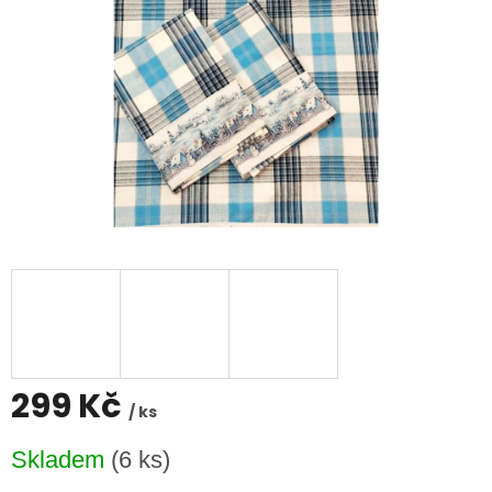
299 Kč
/ ks
Měrná
Skladem
(6 ks)
cena: