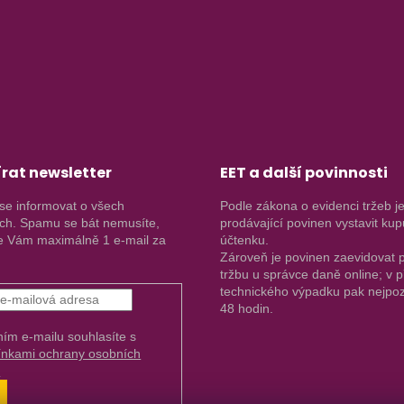
rat newsletter
EET a další povinnosti
se informovat o všech
Podle zákona o evidenci tržeb j
ch. Spamu se bát nemusíte,
prodávající povinen vystavit kup
 Vám maximálně 1 e-mail za
účtenku.
Zároveň je povinen zaevidovat p
tržbu u správce daně online; v 
technického výpadku pak nejpoz
48 hodin.
ním e-mailu souhlasíte s
nkami ochrany osobních
.
ŘIHLÁSIT