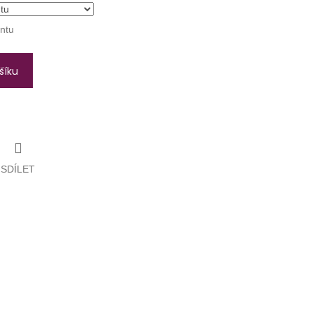
antu
šíku
SDÍLET