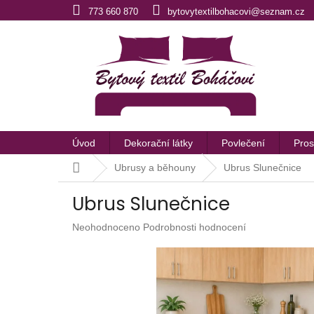
Přejít
773 660 870
bytovytextilbohacovi@seznam.cz
na
obsah
Úvod
Dekorační látky
Povlečení
Pros
Domů
Ubrusy a běhouny
Ubrus Slunečnice
Ubrus Slunečnice
Průměrné
Neohodnoceno
Podrobnosti hodnocení
hodnocení
produktu
je
0,0
z
5