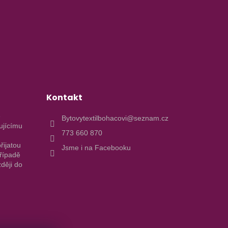
Kontakt
e
Bytovytextilbohacovi@seznam.cz
ujícímu
773 660 870
řijatou
Jsme i na Facebooku
případě
ději do