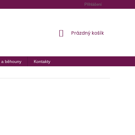
Přihlášení
NÁKUPNÍ
Prázdný košík
KOŠÍK
 a běhouny
Kontakty