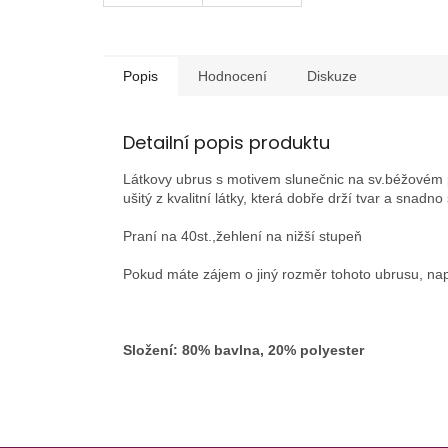
Popis
Hodnocení
Diskuze
Detailní popis produktu
Látkovy ubrus s motivem slunečnic na sv.béžovém po
ušitý z kvalitní látky, která dobře drží tvar a snadno
Praní na 40st.,žehlení na nižší stupeň
Pokud máte zájem o jiný rozměr tohoto ubrusu, nap
Složení: 80% bavlna, 20% polyester