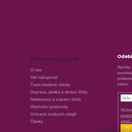
Z
á
p
a
t
í
Odebí
Informace pro vás
Nechte 
O nás
novinká
Jak nakupovat
pošleme
měsíc.
Často kladené otázky
Doprava, platba a dodací lhůty
Reklamace a vrácení zboží
Obchodní podmínky
Vlože
Ochrana osobních údajů
podmí
údajů
Články
P