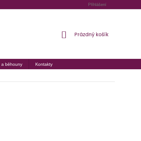
Přihlášení
NÁKUPNÍ
Prázdný košík
KOŠÍK
 a běhouny
Kontakty