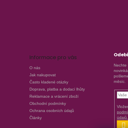
Z
á
p
a
t
í
Odebí
Informace pro vás
Nechte 
O nás
novinká
Jak nakupovat
pošleme
měsíc.
Často kladené otázky
Doprava, platba a dodací lhůty
Reklamace a vrácení zboží
Obchodní podmínky
Vlože
Ochrana osobních údajů
podmí
údajů
Články
P