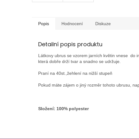
Popis
Hodnocení
Diskuze
Detailní popis produktu
Látkovy ubrus se vzorem jarních květin vnese do inte
která dobře drží tvar a snadno se udržuje.
Praní na 40st.,žehlení na nižší stupeň
Pokud máte zájem o jiný rozměr tohoto ubrusu, nap
Složení: 100% polyester