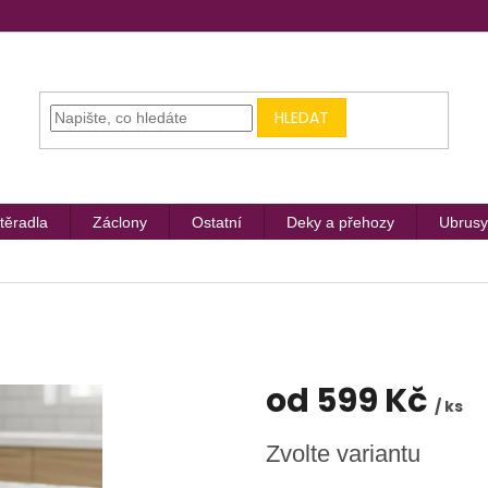
HLEDAT
těradla
Záclony
Ostatní
Deky a přehozy
Ubrusy
od
599 Kč
/ ks
Měrná
Zvolte variantu
cena: