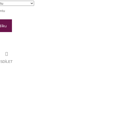
antu
šíku
SDÍLET