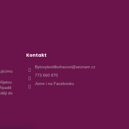
Kontakt
e
Bytovytextilbohacovi@seznam.cz
ujícímu
773 660 870
řijatou
Jsme i na Facebooku
případě
ději do