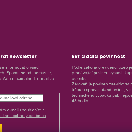
rat newsletter
EET a další povinnosti
se informovat o všech
Podle zákona o evidenci tržeb j
ch. Spamu se bát nemusíte,
prodávající povinen vystavit kup
 Vám maximálně 1 e-mail za
účtenku.
Zároveň je povinen zaevidovat p
tržbu u správce daně online; v 
technického výpadku pak nejpoz
48 hodin.
ním e-mailu souhlasíte s
nkami ochrany osobních
.
ŘIHLÁSIT