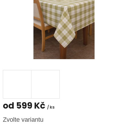
od
599 Kč
/ ks
Měrná
Zvolte variantu
cena: