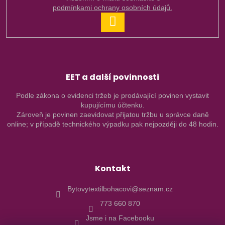
podmínkami ochrany osobních údajů.
PŘIHLÁSIT
SE
EET a další povinnosti
Podle zákona o evidenci tržeb je prodávající povinen vystavit
kupujícímu účtenku.
Zároveň je povinen zaevidovat přijatou tržbu u správce daně
online; v případě technického výpadku pak nejpozději do 48 hodin.
Kontakt
Bytovytextilbohacovi@seznam.cz
773 660 870
Jsme i na Facebooku