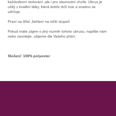
každodenní stolování ,ale i pro slavnostní chvíle. Ubrus je
ušitý z kvalitní látky, která dobře drží tvar a snadno se
udržuje.
Praní na 40st.,žehlení na nižší stupeň
Pokud máte zájem o jiný rozměr tohoto ubrusu, napište nám
nebo zavolejte, ušijeme dle Vašeho přání.
Složení: 100% polyester
Z
á
p
a
t
í