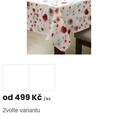
od
499 Kč
/ ks
Měrná
Zvolte variantu
cena: