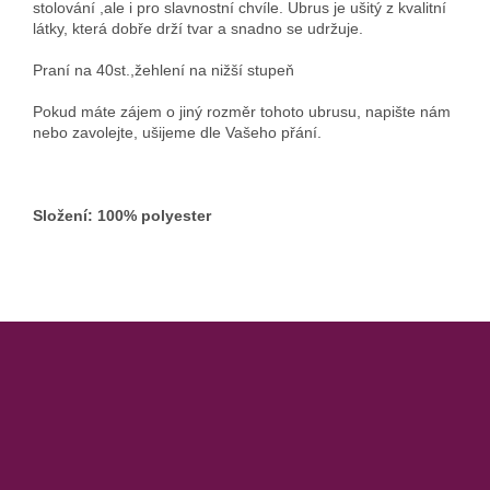
stolování ,ale i pro slavnostní chvíle. Ubrus je ušitý z kvalitní
látky, která dobře drží tvar a snadno se udržuje.
Praní na 40st.,žehlení na nižší stupeň
Pokud máte zájem o jiný rozměr tohoto ubrusu, napište nám
nebo zavolejte, ušijeme dle Vašeho přání.
Složení: 100% polyester
Z
á
p
a
t
í