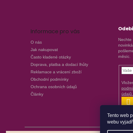
t
í
Odebí
Informace pro vás
Nechte 
O nás
novinká
Jak nakupovat
pošleme
měsíc.
Často kladené otázky
Doprava, platba a dodací lhůty
Reklamace a vrácení zboží
Obchodní podmínky
Vlože
Ochrana osobních údajů
podmí
údajů
Články
P
S
Tento web p
webu vyjadřu