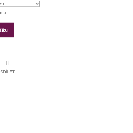
antu
šíku
SDÍLET