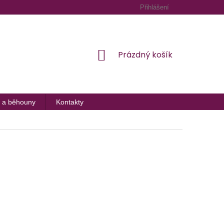
Přihlášení
NÁKUPNÍ
Prázdný košík
KOŠÍK
 a běhouny
Kontakty