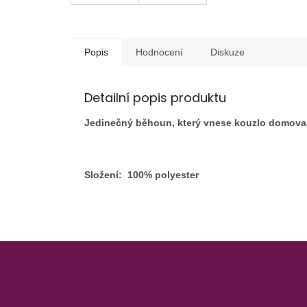
Popis
Hodnocení
Diskuze
Detailní popis produktu
Jedinečný běhoun, který vnese kouzlo domova . 
Složení: 100% polyester
Z
á
p
a