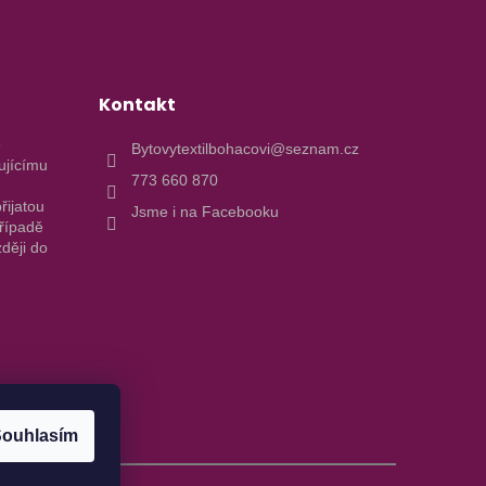
Kontakt
e
Bytovytextilbohacovi@seznam.cz
ujícímu
773 660 870
řijatou
Jsme i na Facebooku
případě
ději do
ouhlasím