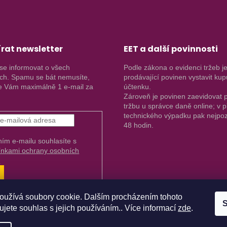
rat newsletter
EET a další povinnosti
se informovat o všech
Podle zákona o evidenci tržeb j
ch. Spamu se bát nemusíte,
prodávající povinen vystavit kup
 Vám maximálně 1 e-mail za
účtenku.
Zároveň je povinen zaevidovat p
tržbu u správce daně online; v 
technického výpadku pak nejpoz
48 hodin.
ním e-mailu souhlasíte s
nkami ochrany osobních
.
ŘIHLÁSIT
E
oužívá soubory cookie. Dalším procházením tohoto
S
jete souhlas s jejich používáním.. Více informací
zde
.