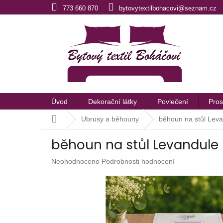
Přejít
773 660 870
bytovytextilbohacovi@seznam.cz
na
obsah
Úvod
Dekorační látky
Povlečení
Pros
Domů
Ubrusy a běhouny
běhoun na stůl Lev
běhoun na stůl Levandule
Průměrné
Neohodnoceno
Podrobnosti hodnocení
hodnocení
produktu
je
0,0
z
5