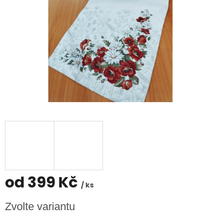
od
399 Kč
/ ks
Měrná
Zvolte variantu
cena: