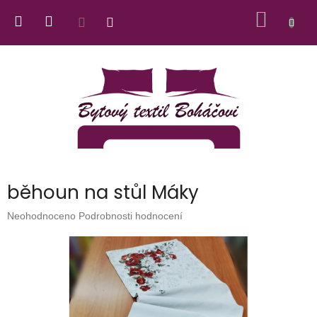
Přejít
NÁKUP
na
obsah
KOŠÍK
běhoun na stůl Máky
Průměrné
Neohodnoceno
Podrobnosti hodnocení
hodnocení
produktu
je
0,0
z
5
hvězdiček.