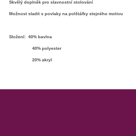
Skvělý doplněk pro slavnostní stolování
Možnost sladit s povlaky na polštářky stejného motivu
Složení: 40% bavlna
40% polyester
20% akryl
Z
á
p
a
t
í