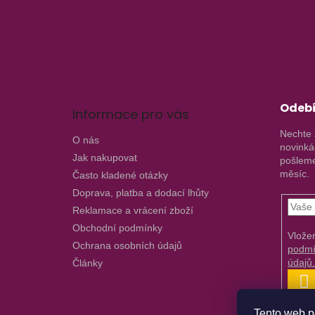
p
a
t
í
Odebí
Informace pro vás
Nechte 
O nás
novinká
Jak nakupovat
pošleme
měsíc.
Často kladené otázky
Doprava, platba a dodací lhůty
Reklamace a vrácení zboží
Obchodní podmínky
Vlože
Ochrana osobních údajů
podmí
údajů
Články
P
S
Tento web p