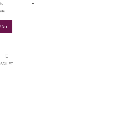
antu
šíku
SDÍLET