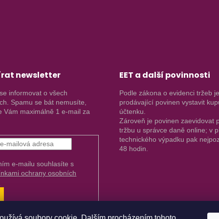
rat newsletter
EET a další povinnosti
se informovat o všech
Podle zákona o evidenci tržeb j
ch. Spamu se bát nemusíte,
prodávající povinen vystavit kup
 Vám maximálně 1 e-mail za
účtenku.
Zároveň je povinen zaevidovat p
tržbu u správce daně online; v 
technického výpadku pak nejpoz
48 hodin.
ním e-mailu souhlasíte s
nkami ochrany osobních
.
ŘIHLÁSIT
E
oužívá soubory cookie. Dalším procházením tohoto