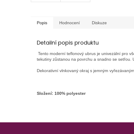
Popis
Hodnocení
Diskuze
Detailní popis produktu
Tento moderní teflonový ubrus je univezální pro vše
tekutiny zůstanou na povrchu a snadno se setřou. 
Dekorativní vlnkovaný okraj s jemným vyřezávaný
Složení: 100% polyester
Z
á