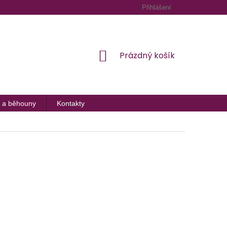
Přihlášení
NÁKUPNÍ
Prázdný košík
KOŠÍK
 a běhouny
Kontakty