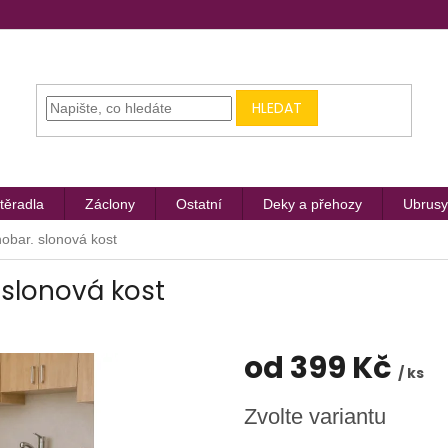
HLEDAT
těradla
Záclony
Ostatní
Deky a přehozy
Ubrusy
nobar. slonová kost
 slonová kost
od
399 Kč
/ ks
Měrná
Zvolte variantu
cena: