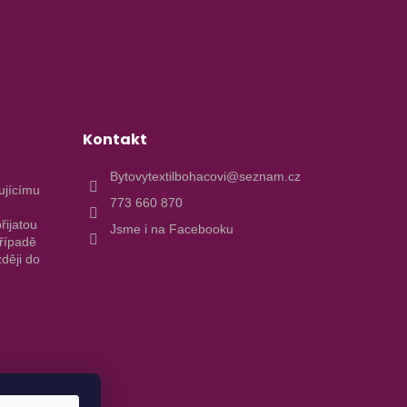
Kontakt
e
Bytovytextilbohacovi@seznam.cz
ujícímu
773 660 870
řijatou
Jsme i na Facebooku
případě
ději do