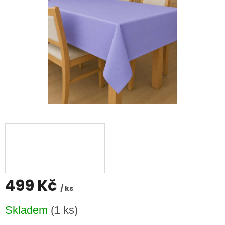
499 Kč
/ ks
Měrná
Skladem
(1 ks)
cena: