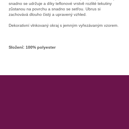
snadno se udržuje a díky teflonové vrstvě rozlité tekutiny
zůstanou na povrchu a snadno se setřou. Ubrus si
zachovává dlouho čistý a upravený vzhled.
Dekorativní vlnkovaný okraj s jemným vyřezávaným vzorem.
Složení: 100% polyester
Z
á
p
a
t
í