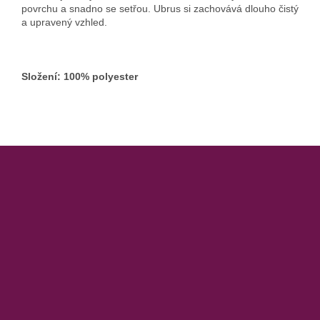
povrchu a snadno se setřou. Ubrus si zachovává dlouho čistý
a upravený vzhled.
Složení: 100% polyester
Z
á
p
a
t
í