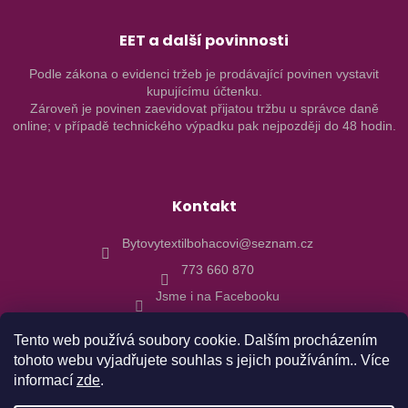
EET a další povinnosti
Podle zákona o evidenci tržeb je prodávající povinen vystavit
kupujícímu účtenku.
Zároveň je povinen zaevidovat přijatou tržbu u správce daně
online; v případě technického výpadku pak nejpozději do 48 hodin.
Kontakt
Bytovytextilbohacovi@seznam.cz
773 660 870
Jsme i na Facebooku
Tento web používá soubory cookie. Dalším procházením
tohoto webu vyjadřujete souhlas s jejich používáním.. Více
informací
zde
.