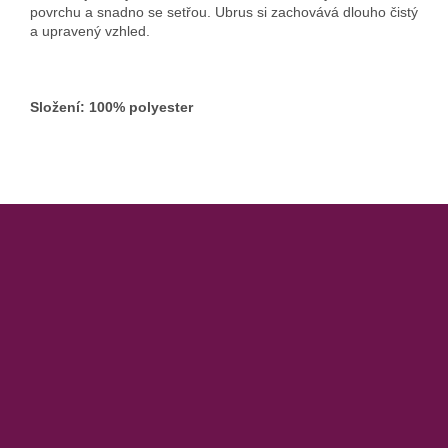
povrchu a snadno se setřou. Ubrus si zachovává dlouho čistý
a upravený vzhled.
Složení: 100% polyester
Z
á
p
a
t
í